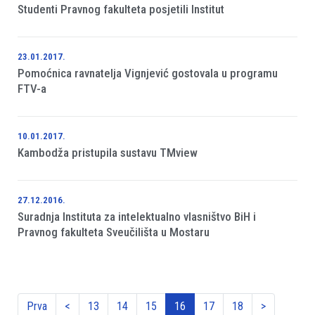
Studenti Pravnog fakulteta posjetili Institut
23.01.2017.
Pomoćnica ravnatelja Vignjević gostovala u programu
FTV-a
10.01.2017.
Kambodža pristupila sustavu TMview
27.12.2016.
Suradnja Instituta za intelektualno vlasništvo BiH i
Pravnog fakulteta Sveučilišta u Mostaru
Prva
<
13
14
15
16
17
18
>