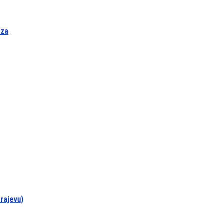
 za
rajevu)