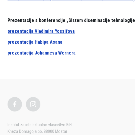
Prezentacije s konferencije „Sistem diseminacije tehnologije 
prezentacija Vladimira Yossifova
prezentacija Habipa Asana
prezentacija Johannesa Wernera
Institut za intelektualno vlasništvo BiH
Kneza Domagoja bb, 88000 Mostar