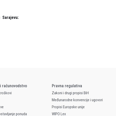
u Sarajevu:
 i računovodstvo
Pravna regulativa
 troškovi
Zakoni i drugi propisi BiH
Međunarodne konvencije i ugovori
ave
Propisi Europske unije
ostavljanje ponuda
WIPO Lex