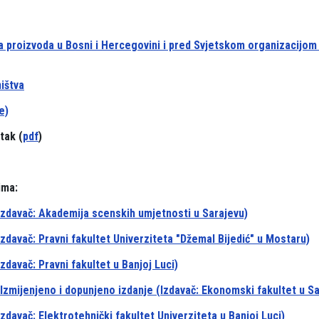
 proizvoda u Bosni i Hercegovini i pred Svjetskom organizacijom
ištva
e)
tak (
pdf
)
ima:
(Izdavač: Akademija scenskih umjetnosti u Sarajevu)
zdavač: Pravni fakultet Univerziteta "Džemal Bijedić" u Mostaru)
zdavač: Pravni fakultet u Banjoj Luci)
 Izmijenjeno i dopunjeno izdanje (Izdavač: Ekonomski fakultet u Sa
zdavač: Elektrotehnički fakultet Univerziteta u Banjoj Luci)