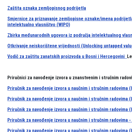
Zaštita oznaka zemljopisnog podrijetla
Smjernice za priznavanje zemljopisne oznake/imena podrijetla
intelektualno vlasništvo (WIPO)
Zbirka međunarodnih ugovora iz područja intelektualnog vlasn
Otkrivanje neiskorištene vrijednosti (Unlocking untapped valu
Vodič za zaštitu zanatskih proizvoda u Bosni i Hercegovini
Le
Priručnici za navođenje izvora u znanstvenim i stručnim radov
Priručnik za navođenje izvora u naučnim i stručnim radovima 
Priručnik za navođenje izvora u naučnim i stručnim radovima (I
Priručnik za navođenje izvora u naučnim i stručnim radovima (I
Priručnik za navođenje izvora u naučnim i stručnim radovima -
Priručnik za navođenje izvora u naučnim i stručnim radovima (I