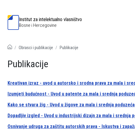
Institut za intelektualno vlasništvo
Bosne i Hercegovine
Obrasci i publikacije
Publikacije
Publikacije
Kreativan izraz - uvod u autorsko i srodna prava za mala i sr
Izumjeti budućnost - Uvod u patente za mala i srednja poduze
Kako se stvara žig - Uvod u žigove za mala i srednja poduzeća
Dopadljiv izgled - Uvod u industrijski dizajn za mala i srednja
Osnivanje udruga za zaštitu autorskih prava - Iskustva i zapaž