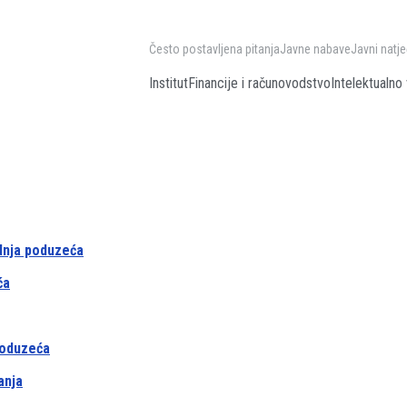
Često postavljena pitanja
Javne nabave
Javni natje
Institut
Financije i računovodstvo
Intelektualno 
ednja poduzeća
ća
 poduzeća
anja