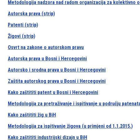
Metodologija nadzora nad radom organizacija za kolektivno os
Autorska prava (strip)
Patenti (strip)
Žigovi (strip)
Osvrt na zakone o autorskom pravu
Autorska prava u Bosni i Hercegovini
Autorsko i srodna prava u Bosni i Hercegovini
Zaštita autorskog prava u Bosni i Hercegovini
Kako zaštititi patent u Bosni i Hercegovini
Metodologija za pretraživanje i ispitivanje u području patena
Kako zaštititi žig u BiH
Metodologija za ispitivanje žigova (u primjeni od 1.1.2015.)
Kako zaštititi industrijski dizajn u BiH