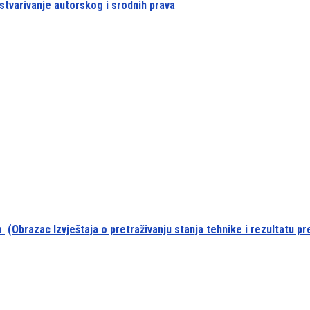
tvarivanje autorskog i srodnih prava
ta
(Obrazac Izvještaja o pretraživanju stanja tehnike i rezultatu pr