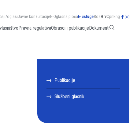
čaji/oglasi
Javne konzultacije
E-Oglasna ploča
E-usluge
Bos
Hrv
Срп
Eng
vlasništvo
Pravna regulativa
Obrasci i publikacije
Dokumenti
Publikacije
Službeni glasnik