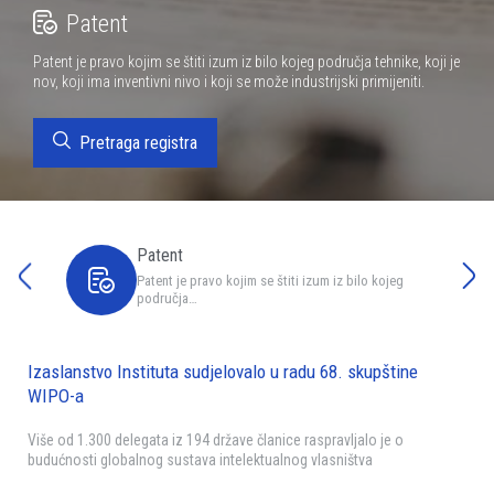
Patent
Patent je pravo kojim se štiti izum iz bilo kojeg područja tehnike, koji je
nov, koji ima inventivni nivo i koji se može industrijski primijeniti.
Pretraga registra
Patent
Patent je pravo kojim se štiti izum iz bilo kojeg
područja…
Izaslanstvo Instituta sudjelovalo u radu 68. skupštine
WIPO-a
Više od 1.300 delegata iz 194 države članice raspravljalo je o
budućnosti globalnog sustava intelektualnog vlasništva