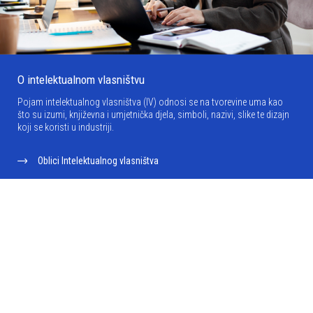
O intelektualnom vlasništvu
Pojam intelektualnog vlasništva (IV) odnosi se na tvorevine uma kao
što su izumi, književna i umjetnička djela, simboli, nazivi, slike te dizajn
koji se koristi u industriji.
Oblici Intelektualnog vlasništva
Sustav intelektualnog vlasništva
Stjecanje intelektualnog vlasništva
Intelektualno vlasništvo i gospodarski razvoj
Zastupanje