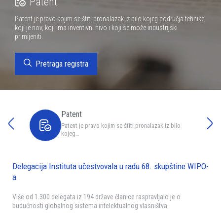
Patent
Patent je pravo kojim se štiti pronalazak iz bilo kojeg područja tehnike,
koji je nov, koji ima inventivni nivo i koji se može industrijski
primijeniti.
Pretraga registra
Patent
Patent je pravo kojim se štiti pronalazak iz bilo
kojeg…
Delegacija Instituta učestvovala u radu 68. skupštine WIPO-
a
Više od 1.300 delegata iz 194 države članice raspravljalo je o
budućnosti globalnog sistema intelektualnog vlasništva