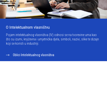
O Intelektualnom vlasništvu
Pojam intelektualnog vlasništva (IV) odnosi se na tvorevine uma kao
što su izumi, književna i umjetnička djela, simboli, nazivi, slike te dizajn
koji se koristi u industriji.
Oblici Intelektualnog vlasništva
Sistem intelektualnog vlasništva
Sticanje intelektualnog vlasništva
Intelektualno vlasništvo i privredni razvoj
Predstavljanje