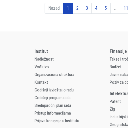
Nazad
1
2
3
4
5
…
1
Institut
Finansije
Nadležnost
Takse i tro
Vođstvo
Budžet
Organizaciona struktura
Javne nab
Kontakt
Poziv za d
Godišnji izvještaj o radu
Intelektu
Godišnji program rada
Patent
Srednjoročni plan rada
Žig
Pristup informacijama
Industrijski
Prijava korupcije u Institutu
Geografsk