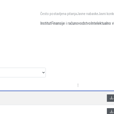
Često postavljena pitanja
Javne nabavke
Javni konk
Institut
Finansije i računovodstvo
Intelektualno v