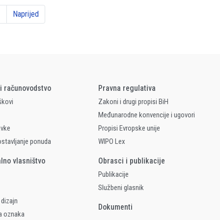
1
Naprijed
 i računovodstvo
Pravna regulativa
škovi
Zakoni i drugi propisi BiH
Međunarodne konvencije i ugovori
avke
Propisi Evropske unije
ostavljanje ponuda
WIPO Lex
alno vlasništvo
Obrasci i publikacije
Publikacije
Službeni glasnik
 dizajn
Dokumenti
a oznaka