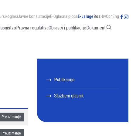
ursi/oglasi
Javne konsultacije
E-Oglasna ploča
E-usluge
Bos
Hrv
Срп
Eng
lasništvo
Pravna regulativa
Obrasci i publikacije
Dokumenti
Publikacije
Službeni glasnik
Preuzimanje
Preuzimanje