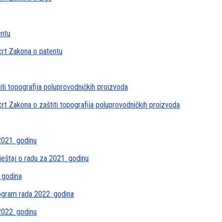
entu
crt Zakona o patentu
ti topografija poluprovodničkih proizvoda
rt Zakona o zaštiti topografija poluprovodničkih proizvoda
2021. godinu
ještaj o radu za 2021. godinu
 godina
rogram rada 2022. godina
2022. godinu