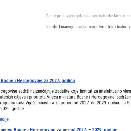
Često postavljena pitanja
Javne nabavke
Javni konk
Institut
Finansije i računovodstvo
Intelektualno v
o Bosne i Hercegovine za 2027. godinu
cegovine sadrži najznačajnije zadatke koje Institut za intelektualno vlas
rateških ciljeva i prioriteta Vijeća ministara Bosne i Hercegovine, sadržan
programu rada Vijeća ministara za period od 2027. do 2029. godine i u 
 2029. godine.
acije
.
sništvo Bosne i Hercegovine za period 2027. – 2029. godine