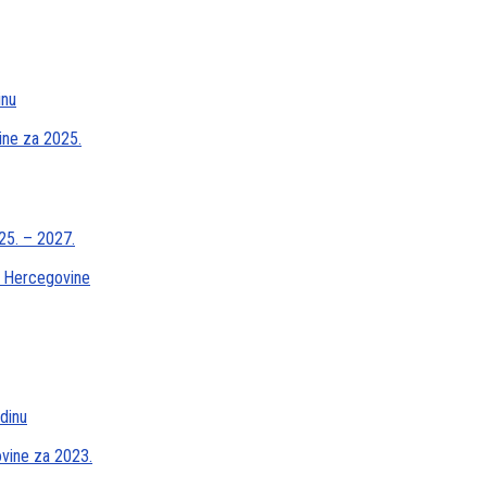
inu
ine za 2025.
25. – 2027.
 i Hercegovine
odinu
ovine za 2023.