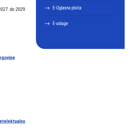
E-Oglasna ploča
2027. do 2029.
E-usluge
cegovine
intelektualno