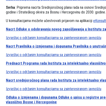
Svrha
: Priprema nacrta Srednjoročnog plana rada na osnovi Srednj
godine i Strateškog okvira za Bosnu i Hercegovinu do 2030. godine.
U konsultacijama možete učestvovati prijavom na aplikaciji
eKonsult
Nacrt Odluke o odobravanju novog zapošljavanja u Institutu z
Izvještaj o održanim konsultacijama sa zainteresiranom javnošću
Nacrt Pravilnika o izmjenama i dopunama Pravilnika o unutrašn
Izvještaj o održanim konsultacijama sa zainteresiranom javnošću
Prednacrt Programa rada Instituta za intelektualno vlasništv
Izvještaj o održanim konsultacijama sa zainteresiranom javnošću
Nacrt srednjoročnog plana rada Instituta za intelektualno vla
Izvještaj o održanim konsultacijama sa zainteresiranom javnošću
Odluka o izmjenama i dopunama Odluke o upisu u registre preds
vlasništvo Bosne i Hercegovine