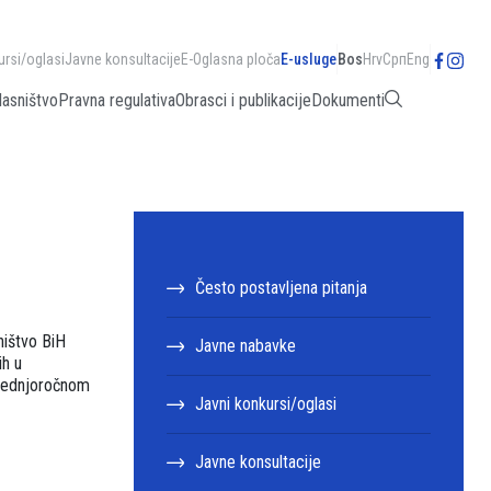
ursi/oglasi
Javne konsultacije
E-Oglasna ploča
E-usluge
Bos
Hrv
Срп
Eng
lasništvo
Pravna regulativa
Obrasci i publikacije
Dokumenti
Često postavljena pitanja
ništvo BiH
Javne nabavke
ih u
Srednjoročnom
Javni konkursi/oglasi
Javne konsultacije