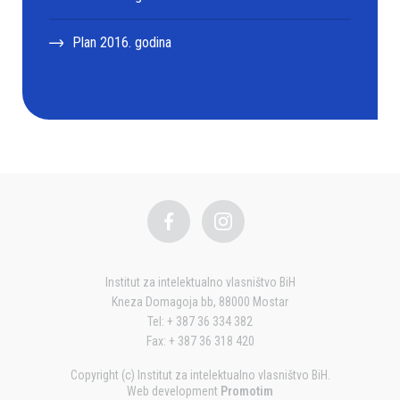
Plan 2016. godina
Institut za intelektualno vlasništvo BiH
Kneza Domagoja bb, 88000 Mostar
Tel: + 387 36 334 382
Fax: + 387 36 318 420
Copyright (c) Institut za intelektualno vlasništvo BiH.
Web development
Promotim