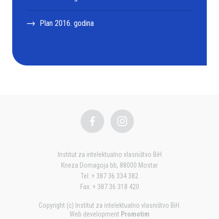
Plan 2016. godina
Institut za intelektualno vlasništvo BiH
Kneza Domagoja bb, 88000 Mostar
Tel: + 387 36 334 382
Fax: + 387 36 318 420
Copyright (c) Institut za intelektualno vlasništvo BiH.
Web development
Promotim