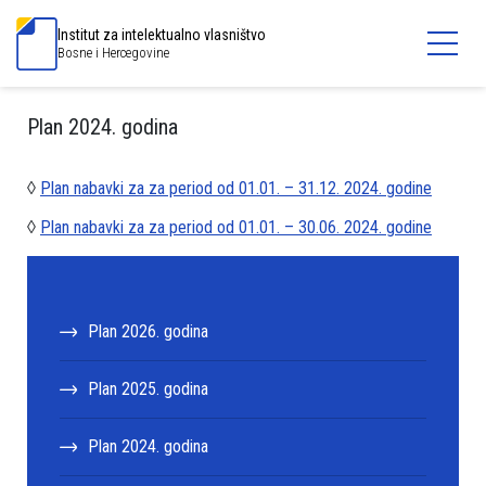
Institut za intelektualno vlasništvo
Bosne i Hercegovine
Plan 2024. godina
◊
Plan nabavki za za period od 01.01. – 31.12. 2024. godine
◊
Plan nabavki za za period od 01.01. – 30.06. 2024. godine
Plan 2026. godina
Plan 2025. godina
Plan 2024. godina