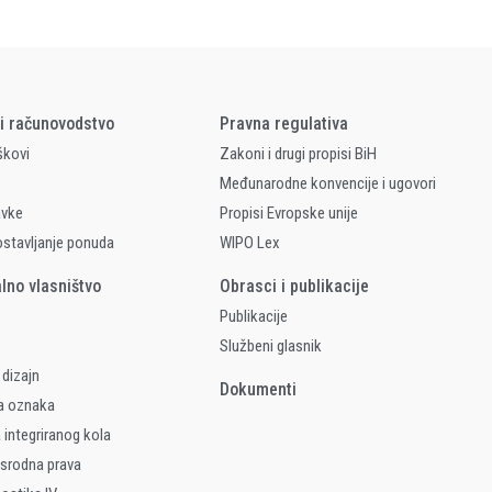
 i računovodstvo
Pravna regulativa
škovi
Zakoni i drugi propisi BiH
Međunarodne konvencije i ugovori
avke
Propisi Evropske unije
ostavljanje ponuda
WIPO Lex
alno vlasništvo
Obrasci i publikacije
Publikacije
Službeni glasnik
 dizajn
Dokumenti
a oznaka
 integriranog kola
 srodna prava