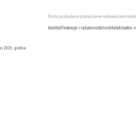
Često postavljena pitanja
Javne nabavke
Javni konk
Institut
Finansije i računovodstvo
Intelektualno v
an 2026. godina