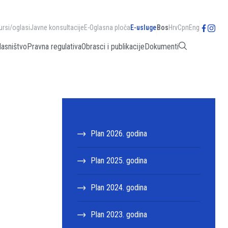
ursi/oglasi
Javne konsultacije
E-Oglasna ploča
E-usluge
Bos
Hrv
Срп
Eng
lasništvo
Pravna regulativa
Obrasci i publikacije
Dokumenti
Plan 2026. godina
Plan 2025. godina
Plan 2024. godina
Plan 2023. godina