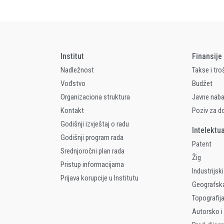
Institut
Finansije
Nadležnost
Takse i tro
Vođstvo
Budžet
Organizaciona struktura
Javne nab
Kontakt
Poziv za d
Godišnji izvještaj o radu
Intelektu
Godišnji program rada
Patent
Srednjoročni plan rada
Žig
Pristup informacijama
Industrijski
Prijava korupcije u Institutu
Geografsk
Topografija
Autorsko i