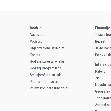
Institut
Finansije
Nadležnost
Takse i tro
Vođstvo
Budžet
Organizaciona struktura
Javne nab
Kontakt
Poziv za d
Godišnji izvještaj o radu
Intelektu
Godišnji program rada
Patent
Srednjoročni plan rada
Žig
Pristup informacijama
Industrijski
Prijava korupcije u Institutu
Geografsk
Topografija
Autorsko i