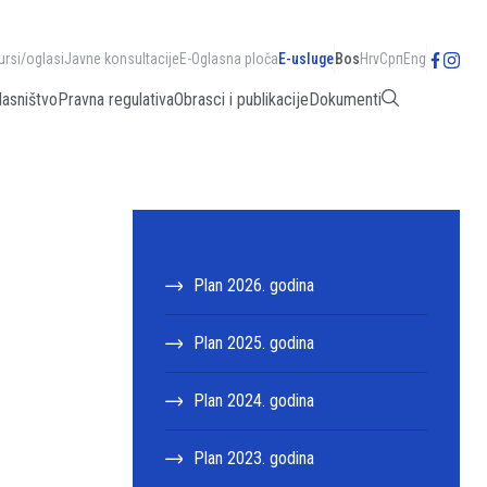
ursi/oglasi
Javne konsultacije
E-Oglasna ploča
E-usluge
Bos
Hrv
Срп
Eng
lasništvo
Pravna regulativa
Obrasci i publikacije
Dokumenti
Plan 2026. godina
Plan 2025. godina
Plan 2024. godina
Plan 2023. godina