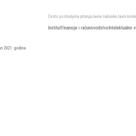
Često postavljena pitanja
Javne nabavke
Javni konk
Institut
Finansije i računovodstvo
Intelektualno v
an 2021. godina