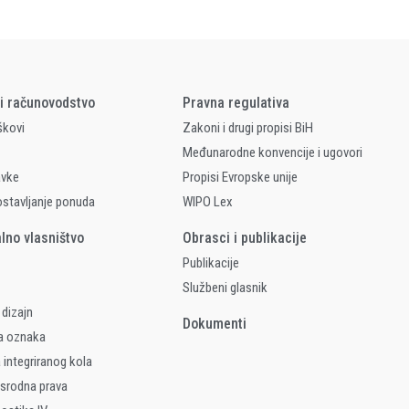
 i računovodstvo
Pravna regulativa
škovi
Zakoni i drugi propisi BiH
Međunarodne konvencije i ugovori
avke
Propisi Evropske unije
ostavljanje ponuda
WIPO Lex
alno vlasništvo
Obrasci i publikacije
Publikacije
Službeni glasnik
 dizajn
Dokumenti
a oznaka
 integriranog kola
 srodna prava