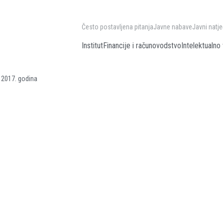
Često postavljena pitanja
Javne nabave
Javni natje
Institut
Financije i računovodstvo
Intelektualno 
 2017. godina