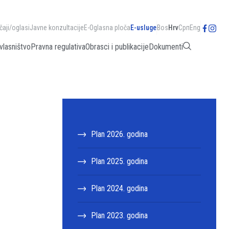
čaji/oglasi
Javne konzultacije
E-Oglasna ploča
E-usluge
Bos
Hrv
Срп
Eng
vlasništvo
Pravna regulativa
Obrasci i publikacije
Dokumenti
Plan 2026. godina
Plan 2025. godina
Plan 2024. godina
Plan 2023. godina