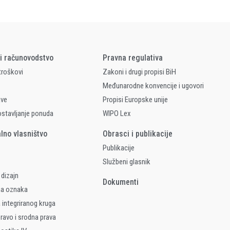
 i računovodstvo
Pravna regulativa
 troškovi
Zakoni i drugi propisi BiH
Međunarodne konvencije i ugovori
ave
Propisi Europske unije
ostavljanje ponuda
WIPO Lex
alno vlasništvo
Obrasci i publikacije
Publikacije
Službeni glasnik
 dizajn
Dokumenti
na oznaka
 integriranog kruga
ravo i srodna prava