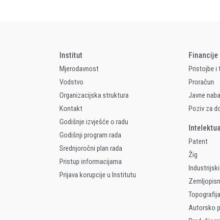
Institut
Financije
Mjerodavnost
Pristojbe i
Vodstvo
Proračun
Organizacijska struktura
Javne nab
Kontakt
Poziv za d
Godišnje izvješće o radu
Intelektu
Godišnji program rada
Patent
Srednjoročni plan rada
Žig
Pristup informacijama
Industrijski
Prijava korupcije u Institutu
Zemljopis
Topografija
Autorsko p