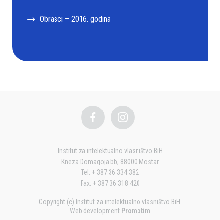
Obrasci – 2016. godina
Institut za intelektualno vlasništvo BiH
Kneza Domagoja bb, 88000 Mostar
Tel: + 387 36 334 382
Fax: + 387 36 318 420
Copyright (c) Institut za intelektualno vlasništvo BiH.
Web development
Promotim