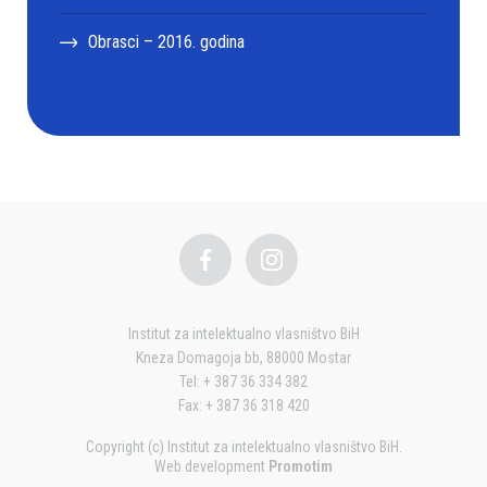
Obrasci – 2016. godina
Institut za intelektualno vlasništvo BiH
Kneza Domagoja bb, 88000 Mostar
Tel: + 387 36 334 382
Fax: + 387 36 318 420
Copyright (c) Institut za intelektualno vlasništvo BiH.
Web development
Promotim