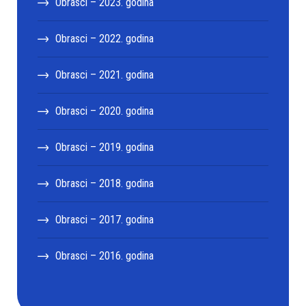
Obrasci – 2023. godina
Obrasci – 2022. godina
Obrasci – 2021. godina
Obrasci – 2020. godina
Obrasci – 2019. godina
Obrasci – 2018. godina
Obrasci – 2017. godina
Obrasci – 2016. godina