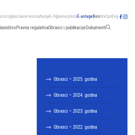
ursi/oglasi
Javne konsultacije
E-Oglasna ploča
E-usluge
Bos
Hrv
Срп
Eng
lasništvo
Pravna regulativa
Obrasci i publikacije
Dokumenti
Obrasci – 2025. godina
Obrasci – 2024. godina
Obrasci – 2023. godina
Obrasci – 2022. godina