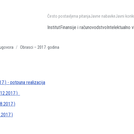
Često postavljena pitanja
Javne nabavke
Javni konk
Institut
Finansije i računovodstvo
Intelektualno v
 ugovora
Obrasci – 2017. godina
.) - potpuna realizacija
.12.2017.)
8.2017.)
.2017.)