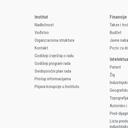
Institut
Finansije
Nadležnost
Takse i tro
Vođstvo
Budžet
Organizaciona struktura
Javne nab
Kontakt
Poziv za d
Godišnji izvještaj o radu
Intelektu
Godišnji program rada
Patent
Srednjoročni plan rada
Žig
Pristup informacijama
Industrijski
Prijava korupcije u Institutu
Geografsk
Topografija
Autorsko i
Pred-dijag
Lista preds
industrijsk