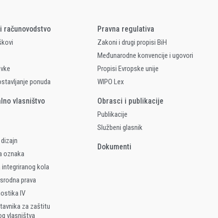
 i računovodstvo
Pravna regulativa
škovi
Zakoni i drugi propisi BiH
Međunarodne konvencije i ugovori
avke
Propisi Evropske unije
ostavljanje ponuda
WIPO Lex
alno vlasništvo
Obrasci i publikacije
Publikacije
Službeni glasnik
 dizajn
Dokumenti
a oznaka
 integriranog kola
 srodna prava
nostika IV
tavnika za zaštitu
og vlasništva