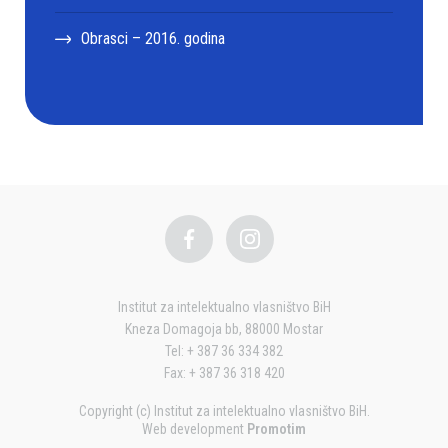
Obrasci – 2016. godina
Institut za intelektualno vlasništvo BiH
Kneza Domagoja bb, 88000 Mostar
Tel: + 387 36 334 382
Fax: + 387 36 318 420
Copyright (c) Institut za intelektualno vlasništvo BiH.
Web development
Promotim