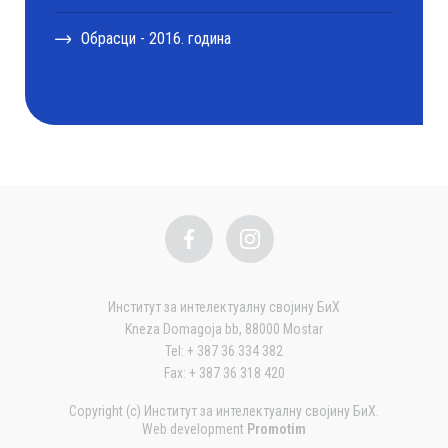
Обрасци - 2016. година
Институт за интелектуалну својину БиХ
Kneza Domagoja bb, 88000 Mostar
Tel: + 387 36 334 382
Fax: + 387 36 318 420
Copyright (c) Институт за интелектуалну својину БиХ.
Web development
Promotim