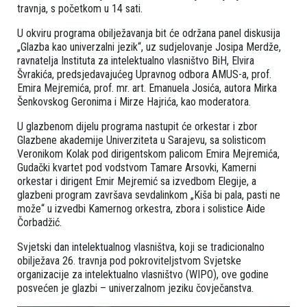
travnja, s početkom u 14 sati.
U okviru programa obilježavanja bit će održana panel diskusija
„Glazba kao univerzalni jezik“, uz sudjelovanje Josipa Merdže,
ravnatelja Instituta za intelektualno vlasništvo BiH, Elvira
Švrakića, predsjedavajućeg Upravnog odbora AMUS-a, prof.
Emira Mejremića, prof. mr. art. Emanuela Josića, autora Mirka
Šenkovskog Geronima i Mirze Hajrića, kao moderatora.
U glazbenom dijelu programa nastupit će orkestar i zbor
Glazbene akademije Univerziteta u Sarajevu, sa solisticom
Veronikom Kolak pod dirigentskom palicom Emira Mejremića,
Gudački kvartet pod vodstvom Tamare Arsovki, Kamerni
orkestar i dirigent Emir Mejremić sa izvedbom Elegije, a
glazbeni program završava sevdalinkom „Kiša bi pala, pasti ne
može“ u izvedbi Kamernog orkestra, zbora i solistice Aide
Čorbadžić.
Svjetski dan intelektualnog vlasništva, koji se tradicionalno
obilježava 26. travnja pod pokroviteljstvom Svjetske
organizacije za intelektualno vlasništvo (WIPO), ove godine
posvećen je glazbi – univerzalnom jeziku čovječanstva.