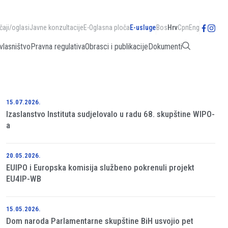
čaji/oglasi
Javne konzultacije
E-Oglasna ploča
E-usluge
Bos
Hrv
Срп
Eng
vlasništvo
Pravna regulativa
Obrasci i publikacije
Dokumenti
15.07.2026.
Izaslanstvo Instituta sudjelovalo u radu 68. skupštine WIPO-
a
20.05.2026.
EUIPO i Europska komisija službeno pokrenuli projekt
EU4IP-WB
15.05.2026.
Dom naroda Parlamentarne skupštine BiH usvojio pet