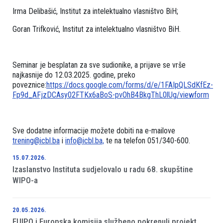
Irma Delibašić, Institut za intelektualno vlasništvo BiH;
Goran Trifković, Institut za intelektualno vlasništvo BiH.
Seminar je besplatan za sve sudionike, a prijave se vrše
najkasnije do 12.03.2025. godine, preko
poveznice:
https://docs.google.com/forms/d/e/1FAIpQLSdKfEz-
Fp9d_AFjzDCAsy02FTKx6aBoS-pvOhB4BkgThL0lUg/viewform
Sve dodatne informacije možete dobiti na e-mailove
trening@icbl.ba
i
info@icbl.ba,
te na telefon 051/340-600.
15.07.2026.
Izaslanstvo Instituta sudjelovalo u radu 68. skupštine
WIPO-a
20.05.2026.
EUIPO i Europska komisija službeno pokrenuli projekt