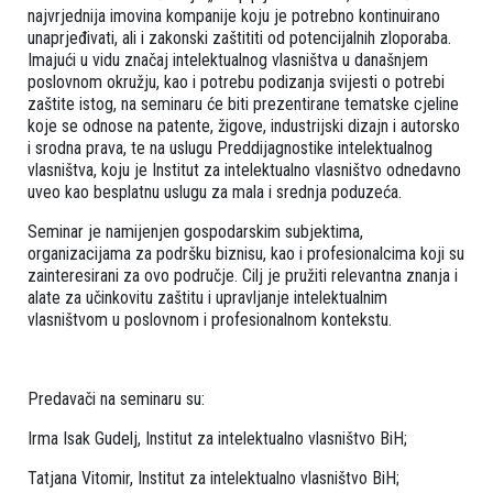
najvrjednija imovina kompanije koju je potrebno kontinuirano
unaprjeđivati, ali i zakonski zaštititi od potencijalnih zloporaba.
Imajući u vidu značaj intelektualnog vlasništva u današnjem
poslovnom okružju, kao i potrebu podizanja svijesti o potrebi
zaštite istog, na seminaru će biti prezentirane tematske cjeline
koje se odnose na patente, žigove, industrijski dizajn i autorsko
i srodna prava, te na uslugu Preddijagnostike intelektualnog
vlasništva, koju je Institut za intelektualno vlasništvo odnedavno
uveo kao besplatnu uslugu za mala i srednja poduzeća.
Seminar je namijenjen gospodarskim subjektima,
organizacijama za podršku biznisu, kao i profesionalcima koji su
zainteresirani za ovo područje. Cilj je pružiti relevantna znanja i
alate za učinkovitu zaštitu i upravljanje intelektualnim
vlasništvom u poslovnom i profesionalnom kontekstu.
Predavači na seminaru su:
Irma Isak Gudelj, Institut za intelektualno vlasništvo BiH;
Tatjana Vitomir, Institut za intelektualno vlasništvo BiH;