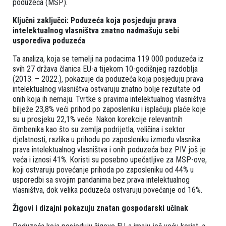
poduzeća (MSP).
Ključni zaključci: Poduzeća koja posjeduju prava
intelektualnog vlasništva znatno nadmašuju sebi
usporediva poduzeća
Ta analiza, koja se temelji na podacima 119 000 poduzeća iz
svih 27 država članica EU-a tijekom 10-godišnjeg razdoblja
(2013. – 2022.), pokazuje da poduzeća koja posjeduju prava
intelektualnog vlasništva ostvaruju znatno bolje rezultate od
onih koja ih nemaju. Tvrtke s pravima intelektualnog vlasništva
bilježe 23,8% veći prihod po zaposleniku i isplaćuju plaće koje
su u prosjeku 22,1% veće. Nakon korekcije relevantnih
čimbenika kao što su zemlja podrijetla, veličina i sektor
djelatnosti, razlika u prihodu po zaposleniku između vlasnika
prava intelektualnog vlasništva i onih poduzeća bez PIV još je
veća i iznosi 41%. Koristi su posebno upečatljive za MSP-ove,
koji ostvaruju povećanje prihoda po zaposleniku od 44% u
usporedbi sa svojim pandanima bez prava intelektualnog
vlasništva, dok velika poduzeća ostvaruju povećanje od 16%.
Žigovi i dizajni pokazuju znatan gospodarski učinak