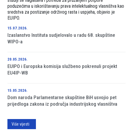
studiji se naglašava i potreba za pružanjem potpore
poduzećima u iskorištavanju prava intelektualnog vlasništva kao
sredstva za postizanje održivog rasta i uspjeha, objavio je
EUIPO.
15.07.2026.
Izaslanstvo Instituta sudjelovalo u radu 68. skupštine
WIPO-a
20.05.2026.
EUIPO i Europska komisija službeno pokrenuli projekt
EU4IP-WB
15.05.2026.
Dom naroda Parlamentarne skupštine BiH usvojio pet
prijedloga zakona iz područja industrijskog vlasništva
Više vijesti