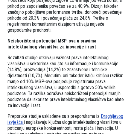
Poduzeća koja posjeduju žigove EU-a imaju još veću korist, a
prihod po zaposleniku povećao se za 40,9%. Dizajn također
značajno poboljšava performanse tvrtke, donoseći povećanje
prihoda od 29,3% i povećanje plaća za 24,8%. Tvrtke s
registriranim komunitarnim dizajnom uživaju najveće
gospodarske prednosti.
Neiskorišteni potencijal MSP-ova u pravima
intelektualnog vlasništva za inovacije i rast
Rezultati studije otkrivaju važnost prava intelektualnog
vlasništva u sektorima kao što su informacije i komunikacije
(14,8%), proizvodnja (14,2%) te znanstvene i tehničke
djelatnosti (10,7%). Međutim, oni također ističu kritičnu razliku:
manje od 10% MSP-ova posjeduje registrirana prava
intelektualnog vlasništva, u usporedbi s gotovo 50% velikih
poduzeća. Ta razlika odražava neiskorišteni potencijal manjih
poduzeća da iskoriste prava intelektualnog vlasništva kao alate
za inovacije i rast.
Preporuke studije usklađene su s preporukama iz
Draghijevog
izvješća
i naglašavaju ključnu ulogu intelektualnog vlasništva u
poticanju europske konkurentnosti, rasta plaća i inovacija. U