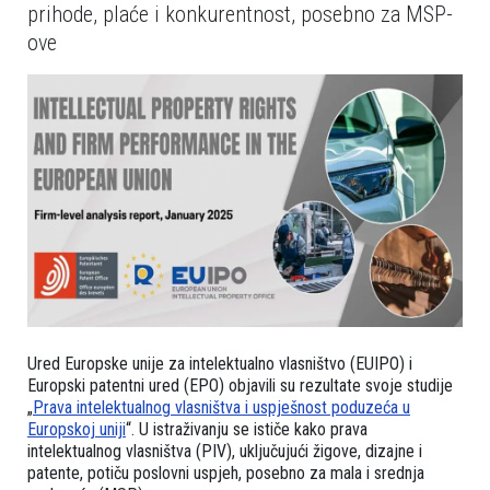
prihode, plaće i konkurentnost, posebno za MSP-
ove
Ured Europske unije za intelektualno vlasništvo (EUIPO) i
Europski patentni ured (EPO) objavili su rezultate svoje studije
„
Prava intelektualnog vlasništva i uspješnost poduzeća u
Europskoj uniji
“. U istraživanju se ističe kako prava
intelektualnog vlasništva (PIV), uključujući žigove, dizajne i
patente, potiču poslovni uspjeh, posebno za mala i srednja