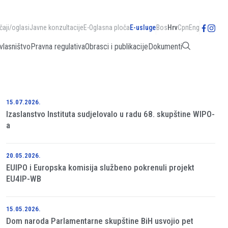
čaji/oglasi
Javne konzultacije
E-Oglasna ploča
E-usluge
Bos
Hrv
Срп
Eng
vlasništvo
Pravna regulativa
Obrasci i publikacije
Dokumenti
15.07.2026.
Izaslanstvo Instituta sudjelovalo u radu 68. skupštine WIPO-
a
20.05.2026.
EUIPO i Europska komisija službeno pokrenuli projekt
EU4IP-WB
15.05.2026.
Dom naroda Parlamentarne skupštine BiH usvojio pet