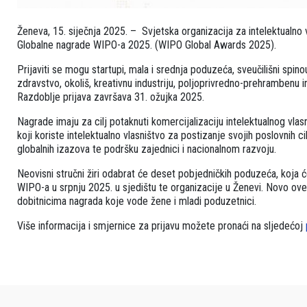
Ženeva, 15. siječnja 2025. – Svjetska organizacija za intelektualno 
Globalne nagrade WIPO-a 2025. (WIPO Global Awards 2025).
Prijaviti se mogu startupi, mala i srednja poduzeća, sveučilišni spino
zdravstvo, okoliš, kreativnu industriju, poljoprivredno-prehrambenu i
Razdoblje prijava završava 31. ožujka 2025.
Nagrade imaju za cilj potaknuti komercijalizaciju intelektualnog vlas
koji koriste intelektualno vlasništvo za postizanje svojih poslovnih ci
globalnih izazova te podršku zajednici i nacionalnom razvoju.
Neovisni stručni žiri odabrat će deset pobjedničkih poduzeća, koja ć
WIPO-a u srpnju 2025. u sjedištu te organizacije u Ženevi. Novo ov
dobitnicima nagrada koje vode žene i mladi poduzetnici.
Više informacija i smjernice za prijavu možete pronaći na sljedećoj