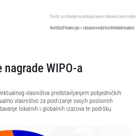
Često postavljena pitanja
Javne nabave
Javni natje
Institut
Financije i računovodstvo
Intelektualno 
ne nagrade WIPO-a
elektualnog vlasništva predstavljanjem pobjedničkih
ktualno vlasništvo za postizanje svojih poslovnih
ešavanje lokalnih i globalnih izazova te podršku