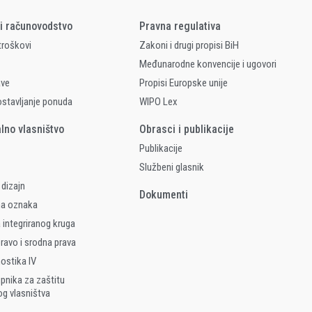
 i računovodstvo
Pravna regulativa
 troškovi
Zakoni i drugi propisi BiH
Međunarodne konvencije i ugovori
ave
Propisi Europske unije
ostavljanje ponuda
WIPO Lex
alno vlasništvo
Obrasci i publikacije
Publikacije
Službeni glasnik
 dizajn
Dokumenti
na oznaka
 integriranog kruga
ravo i srodna prava
nostika IV
upnika za zaštitu
og vlasništva