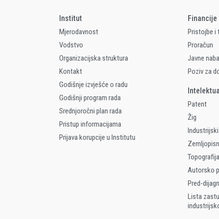
Institut
Financije
Mjerodavnost
Pristojbe i
Vodstvo
Proračun
Organizacijska struktura
Javne nab
Kontakt
Poziv za d
Godišnje izvješće o radu
Intelektu
Godišnji program rada
Patent
Srednjoročni plan rada
Žig
Pristup informacijama
Industrijski
Prijava korupcije u Institutu
Zemljopis
Topografija
Autorsko p
Pred-dijag
Lista zast
industrijsk