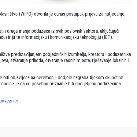
vlasništvo (WIPO) otvorila je danas postupak prijava za natjecanje
uti i druga manja poduzeća iz svih poslovnih sektora, uključujući
ndustriju te informacijsku i komunikacijsku tehnologiju (ICT).
ništva predstavljanjem pobjedničkih izumitelja, kreatora i poduzetnika
ljeva, stvaranje prihoda, otvaranje radnih mjesta, rješavanje lokalnih i
e biti objavljena na ceremoniji dodjele nagrada tijekom skupštine
e godine je da će posebno priznanje biti dodijeljeno poduzećima
poveznici
.