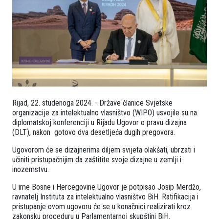
Rijad, 22. studenoga 2024. - Države članice Svjetske
organizacije za intelektualno vlasništvo (WIPO) usvojile su na
diplomatskoj konferenciji u Rijadu Ugovor o pravu dizajna
(DLT), nakon gotovo dva desetljeća dugih pregovora.
Ugovorom će se dizajnerima diljem svijeta olakšati, ubrzati i
učiniti pristupačnijim da zaštitite svoje dizajne u zemlji i
inozemstvu.
U ime Bosne i Hercegovine Ugovor je potpisao Josip Merdžo,
ravnatelj Instituta za intelektualno vlasništvo BiH. Ratifikacija i
pristupanje ovom ugovoru će se u konačnici realizirati kroz
zakonsku proceduru u Parlamentarnoj skupštini BiH.