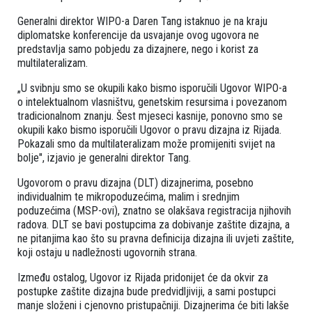
Generalni direktor WIPO-a Daren Tang istaknuo je na kraju
diplomatske konferencije da usvajanje ovog ugovora ne
predstavlja samo pobjedu za dizajnere, nego i korist za
multilateralizam.
„U svibnju smo se okupili kako bismo isporučili Ugovor WIPO-a
o intelektualnom vlasništvu, genetskim resursima i povezanom
tradicionalnom znanju. Šest mjeseci kasnije, ponovno smo se
okupili kako bismo isporučili Ugovor o pravu dizajna iz Rijada.
Pokazali smo da multilateralizam može promijeniti svijet na
bolje", izjavio je generalni direktor Tang.
Ugovorom o pravu dizajna (DLT) dizajnerima, posebno
individualnim te mikropoduzećima, malim i srednjim
poduzećima (MSP-ovi), znatno se olakšava registracija njihovih
radova. DLT se bavi postupcima za dobivanje zaštite dizajna, a
ne pitanjima kao što su pravna definicija dizajna ili uvjeti zaštite,
koji ostaju u nadležnosti ugovornih strana.
Između ostalog, Ugovor iz Rijada pridonijet će da okvir za
postupke zaštite dizajna bude predvidljiviji, a sami postupci
manje složeni i cjenovno pristupačniji. Dizajnerima će biti lakše