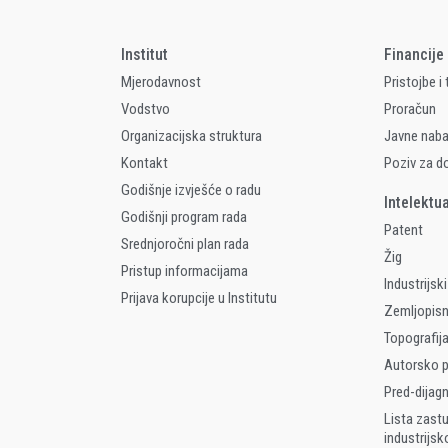
Institut
Financije
Mjerodavnost
Pristojbe i
Vodstvo
Proračun
Organizacijska struktura
Javne nab
Kontakt
Poziv za d
Godišnje izvješće o radu
Intelektu
Godišnji program rada
Patent
Srednjoročni plan rada
Žig
Pristup informacijama
Industrijski
Prijava korupcije u Institutu
Zemljopis
Topografija
Autorsko p
Pred-dijag
Lista zast
industrijsk