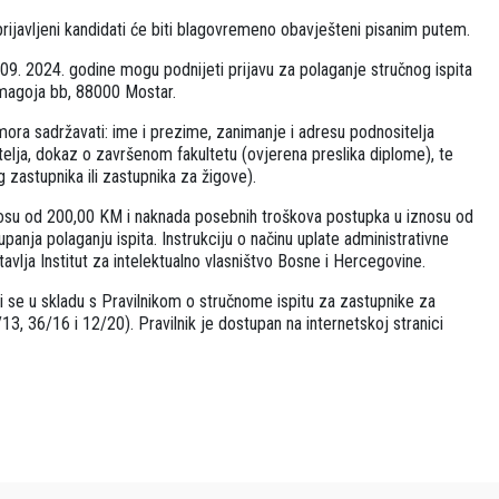
javljeni kandidati će biti blagovremeno obavješteni pisanim putem.
9. 2024. godine mogu podnijeti prijavu za polaganje stručnog ispita
omagoja bb, 88000 Mostar.
 mora sadržavati: ime i prezime, zanimanje i adresu podnositelja
itelja, dokaz o završenom fakultetu (ovjerena preslika diplome), te
g zastupnika ili zastupnika za žigove).
iznosu od 200,00 KM i naknada posebnih troškova postupka u iznosu od
panja polaganju ispita. Instrukciju o načinu uplate administrativne
avlja Institut za intelektualno vlasništvo Bosne i Hercegovine.
di se u skladu s Pravilnikom o stručnome ispitu za zastupnike za
/13, 36/16 i 12/20). Pravilnik je dostupan na internetskoj stranici