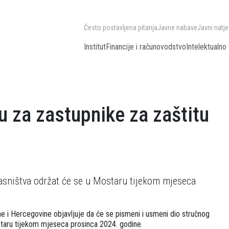
Često postavljena pitanja
Javne nabave
Javni natje
Institut
Financije i računovodstvo
Intelektualno 
u za zastupnike za zaštitu
vlasništva održat će se u Mostaru tijekom mjeseca
sne i Hercegovine objavljuje da će se pismeni i usmeni dio stručnog
ostaru tijekom mjeseca prosinca 2024. godine.