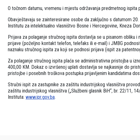
O točnom datumu, vremenu i mjestu održavanja predmetnog ispita pri
Obavještavaju se zainteresirane osobe da zaključno s datumom 20. 0
Institutu za intelektualno vlasništvo Bosne i Hercegovine, Kneza D
Prijava za polaganje stručnog ispita dostavlja se u pisanom obliku i
prijave (poželjno kontakt telefon, telefaks ili e-mail) i JMBG podnos
naznaku stručnog ispita za koji se podnosi prijava (ispit za patentno
Za polaganje stručnog ispita plaća se administrativna pristojba u 
400,00 KM. Dokaz o izvršenoj uplati dostavlja se najkasnije do pristu
pristojbe i posebnih troškova postupka prijavljenim kandidatima dost
Stručni ispit za zastupnike za zaštitu industrijskog vlasništva provo
zaštitu industrijskog vlasništva („Službeni glasnik BiH“, br. 22/11, 14
Instituta:
www.ipr.gov.ba
.