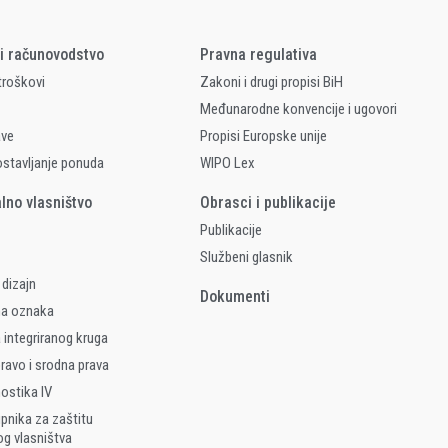
 i računovodstvo
Pravna regulativa
 troškovi
Zakoni i drugi propisi BiH
Međunarodne konvencije i ugovori
ave
Propisi Europske unije
ostavljanje ponuda
WIPO Lex
alno vlasništvo
Obrasci i publikacije
Publikacije
Službeni glasnik
 dizajn
Dokumenti
na oznaka
 integriranog kruga
ravo i srodna prava
nostika IV
upnika za zaštitu
og vlasništva