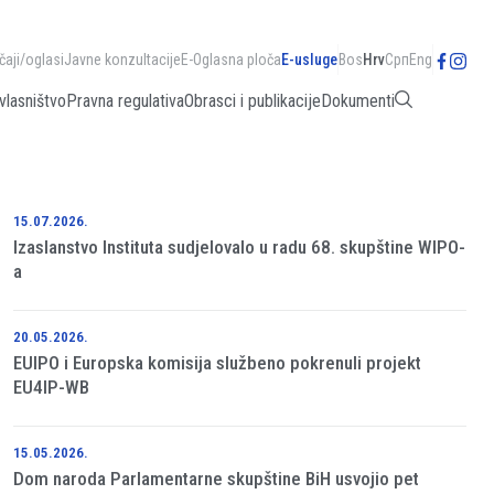
čaji/oglasi
Javne konzultacije
E-Oglasna ploča
E-usluge
Bos
Hrv
Срп
Eng
vlasništvo
Pravna regulativa
Obrasci i publikacije
Dokumenti
15.07.2026.
Izaslanstvo Instituta sudjelovalo u radu 68. skupštine WIPO-
a
20.05.2026.
EUIPO i Europska komisija službeno pokrenuli projekt
EU4IP-WB
15.05.2026.
Dom naroda Parlamentarne skupštine BiH usvojio pet