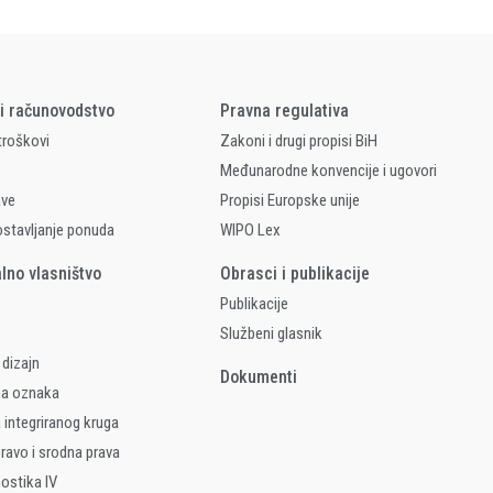
 i računovodstvo
Pravna regulativa
 troškovi
Zakoni i drugi propisi BiH
Međunarodne konvencije i ugovori
ave
Propisi Europske unije
ostavljanje ponuda
WIPO Lex
alno vlasništvo
Obrasci i publikacije
Publikacije
Službeni glasnik
 dizajn
Dokumenti
na oznaka
 integriranog kruga
ravo i srodna prava
nostika IV