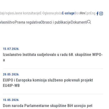
čaji/oglasi
Javne konzultacije
E-Oglasna ploča
E-usluge
Bos
Hrv
Срп
Eng
vlasništvo
Pravna regulativa
Obrasci i publikacije
Dokumenti
15.07.2026.
Izaslanstvo Instituta sudjelovalo u radu 68. skupštine WIPO-
a
20.05.2026.
EUIPO i Europska komisija službeno pokrenuli projekt
EU4IP-WB
15.05.2026.
Dom naroda Parlamentarne skupštine BiH usvojio pet