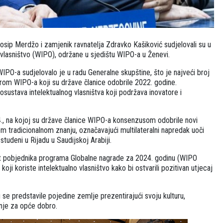
Josip Merdžo i zamjenik ravnatelja Zdravko Kašiković sudjelovali su u
 vlasništvo (WIPO), održane u sjedištu WIPO-a u Ženevi.
 WIPO-a sudjelovalo je u radu Generalne skupštine, što je najveći broj
jerom WIPO-a koji su države članice odobrile 2022. godine.
sustava intelektualnog vlasništva koji podržava inovatore i
., na kojoj su države članice WIPO-a konsenzusom odobrile novi
 tradicionalnom znanju, označavajući multilateralni napredak uoči
udeni u Rijadu u Saudijskoj Arabiji.
et pobjednika programa Globalne nagrade za 2024. godinu (WIPO
i koriste intelektualno vlasništvo kako bi ostvarili pozitivan utjecaj
 se predstavile pojedine zemlje prezentirajući svoju kulturu,
dnje za opće dobro.