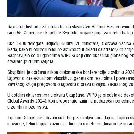
Ravnatelj Instituta za intelektualno vlasništvo Bosne i Hercegovine 
radu 65. Generalne skupštine Svjetske organizacije za intelektualno
Oko 1.400 delegata, uključujući blizu 20 ministara, iz država članica
ikada, kako bi odredili buduće aktivnosti u skladu sa strateškim sm
Raspravljalo se o ugovorima WIPO-a koji čine okosnicu globalnog eko
stvaratelje diljem svijeta.
Skupština je održana nakon diplomatske konferencije u svibnju 2024
Ugovor o intelektualnom vlasništvu, genetskim resursima i povezanom
završnog kruga pregovora o ugovoru o pravu dizajna, zakazanog za st
U ostalim aktivnostima u okviru Skupštine, WIPO je predstavio dev
Global Awards 2024), koji prepoznaje iznimna poduzeća i pojedince koj
u zemlji i inozemstvu.
Tijekom Skupštine održani su i drugi zanimljivi događaji na kojima su
inovacije, tehnologiju i važnost odnosa u svijetu međunarodne sura