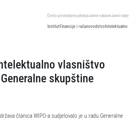
Često postavljena pitanja
Javne nabave
Javni natje
Institut
Financije i računovodstvo
Intelektualno 
ntelektualno vlasništvo
 Generalne skupštine
z država članica WIPO-a sudjelovalo je u radu Generalne