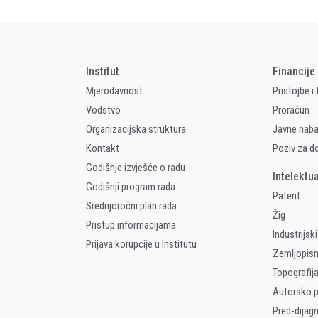
Institut
Financije
Mjerodavnost
Pristojbe i
Vodstvo
Proračun
Organizacijska struktura
Javne nab
Kontakt
Poziv za d
Godišnje izvješće o radu
Intelektu
Godišnji program rada
Patent
Srednjoročni plan rada
Žig
Pristup informacijama
Industrijski
Prijava korupcije u Institutu
Zemljopis
Topografija
Autorsko p
Pred-dijag