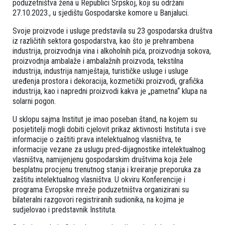
poduzetništva žena u Republici Srpskoj, koji su održani
27.10.2023., u sjedištu Gospodarske komore u Banjaluci.
Svoje proizvode i usluge predstavila su 23 gospodarska društva
iz različitih sektora gospodarstva, kao što je prehrambena
industrija, proizvodnja vina i alkoholnih pića, proizvodnja sokova,
proizvodnja ambalaže i ambalažnih proizvoda, tekstilna
industrija, industrija namještaja, turističke usluge i usluge
uređenja prostora i dekoracija, kozmetički proizvodi, grafička
industrija, kao i napredni proizvodi kakva je „pametna“ klupa na
solarni pogon.
U sklopu sajma Institut je imao poseban štand, na kojem su
posjetitelji mogli dobiti cjelovit prikaz aktivnosti Instituta i sve
informacije o zaštiti prava intelektualnog vlasništva, te
informacije vezane za uslugu pred-dijagnostike intelektualnog
vlasništva, namijenjenu gospodarskim društvima koja žele
besplatnu procjenu trenutnog stanja i kreiranje preporuka za
zaštitu intelektualnog vlasništva. U okviru Konferencije i
programa Evropske mreže poduzetništva organizirani su
bilateralni razgovori registriranih sudionika, na kojima je
sudjelovao i predstavnik Instituta.