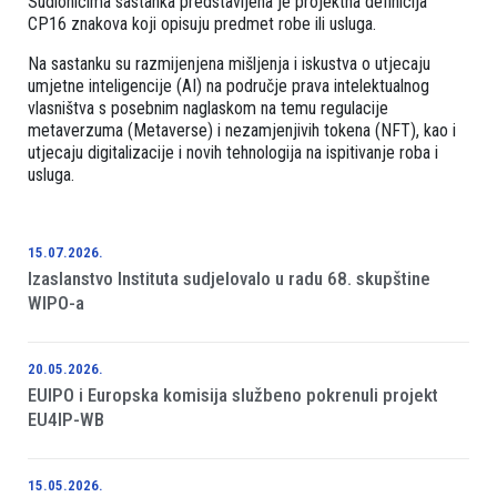
Sudionicima sastanka predstavljena je projektna definicija
CP16 znakova koji opisuju predmet robe ili usluga.
Na sastanku su razmijenjena mišljenja i iskustva o utjecaju
umjetne inteligencije (AI) na područje prava intelektualnog
vlasništva s posebnim naglaskom na temu regulacije
metaverzuma (Metaverse) i nezamjenjivih tokena (NFT), kao i
utjecaju digitalizacije i novih tehnologija na ispitivanje roba i
usluga.
15.07.2026.
Izaslanstvo Instituta sudjelovalo u radu 68. skupštine
WIPO-a
20.05.2026.
EUIPO i Europska komisija službeno pokrenuli projekt
EU4IP-WB
15.05.2026.