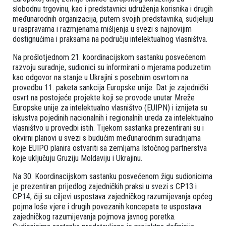
slobodnu trgovinu, kao i predstavnici udruženja korisnika i drugih
međunarodnih organizacija, putem svojih predstavnika, sudjeluju
u raspravama i razmjenama mišljenja u svezi s najnovijim
dostignućima i praksama na području intelektualnog vlasništva.
Na prošlotjednom 21. koordinacijskom sastanku posvećenom
razvoju suradnje, sudionici su informirani o mjerama poduzetim
kao odgovor na stanje u Ukrajini s posebnim osvrtom na
provedbu 11. paketa sankcija Europske unije. Dat je zajednički
osvrt na postojeće projekte koji se provode unutar Mreže
Europske unije za intelektualno vlasništvo (EUIPN) i iznijeta su
iskustva pojedinih nacionalnih i regionalnih ureda za intelektualno
vlasništvo u provedbi istih. Tijekom sastanka prezentirani su i
okvirni planovi u svezi s budućim međunarodnim suradnjama
koje EUIPO planira ostvariti sa zemljama Istočnog partnerstva
koje uključuju Gruziju Moldaviju i Ukrajinu.
Na 30. Koordinacijskom sastanku posvećenom žigu sudionicima
je prezentiran prijedlog zajedničkih praksi u svezi s CP13 i
CP14, čiji su ciljevi uspostava zajedničkog razumijevanja općeg
pojma loše vjere i drugih povezanih koncepata te uspostava
zajedničkog razumijevanja pojmova javnog poretka.