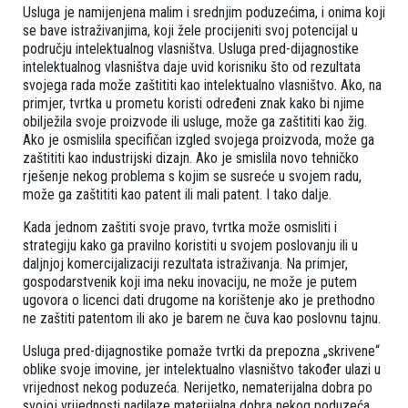
Usluga je namijenjena malim i srednjim poduzećima, i onima koji
se bave istraživanjima, koji žele procijeniti svoj potencijal u
području intelektualnog vlasništva. Usluga pred-dijagnostike
intelektualnog vlasništva daje uvid korisniku što od rezultata
svojega rada može zaštititi kao intelektualno vlasništvo. Ako, na
primjer, tvrtka u prometu koristi određeni znak kako bi njime
obilježila svoje proizvode ili usluge, može ga zaštititi kao žig.
Ako je osmislila specifičan izgled svojega proizvoda, može ga
zaštititi kao industrijski dizajn. Ako je smislila novo tehničko
rješenje nekog problema s kojim se susreće u svojem radu,
može ga zaštititi kao patent ili mali patent. I tako dalje.
Kada jednom zaštiti svoje pravo, tvrtka može osmisliti i
strategiju kako ga pravilno koristiti u svojem poslovanju ili u
daljnjoj komercijalizaciji rezultata istraživanja. Na primjer,
gospodarstvenik koji ima neku inovaciju, ne može je putem
ugovora o licenci dati drugome na korištenje ako je prethodno
ne zaštiti patentom ili ako je barem ne čuva kao poslovnu tajnu.
Usluga pred-dijagnostike pomaže tvrtki da prepozna „skrivene“
oblike svoje imovine, jer intelektualno vlasništvo također ulazi u
vrijednost nekog poduzeća. Nerijetko, nematerijalna dobra po
svojoj vrijednosti nadilaze materijalna dobra nekog poduzeća.