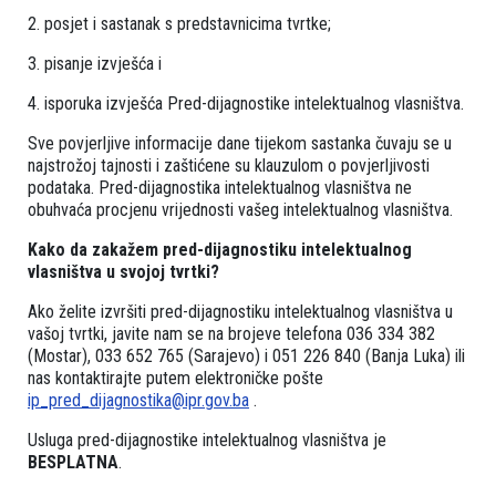
2. posjet i sastanak s predstavnicima tvrtke;
3. pisanje izvješća i
4. isporuka izvješća Pred-dijagnostike intelektualnog vlasništva.
Sve povjerljive informacije dane tijekom sastanka čuvaju se u
najstrožoj tajnosti i zaštićene su klauzulom o povjerljivosti
podataka. Pred-dijagnostika intelektualnog vlasništva ne
obuhvaća procjenu vrijednosti vašeg intelektualnog vlasništva.
Kako da zakažem pred-dijagnostiku intelektualnog
vlasništva u svojoj tvrtki?
Ako želite izvršiti pred-dijagnostiku intelektualnog vlasništva u
vašoj tvrtki, javite nam se na brojeve telefona 036 334 382
(Mostar), 033 652 765 (Sarajevo) i 051 226 840 (Banja Luka) ili
nas kontaktirajte putem elektroničke pošte
ip_pred_dijagnostika@ipr.gov.ba
.
Usluga pred-dijagnostike intelektualnog vlasništva je
BESPLATNA
.