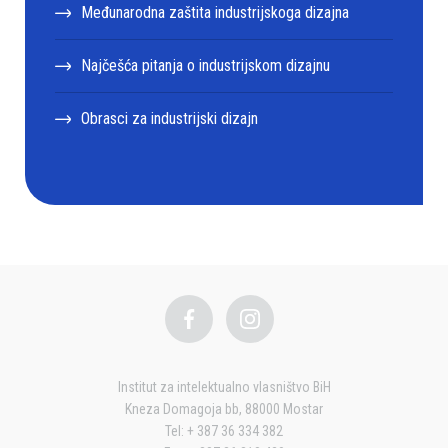
Međunarodna zaštita industrijskoga dizajna
Najčešća pitanja o industrijskom dizajnu
Obrasci za industrijski dizajn
Institut za intelektualno vlasništvo BiH
Kneza Domagoja bb, 88000 Mostar
Tel: + 387 36 334 382