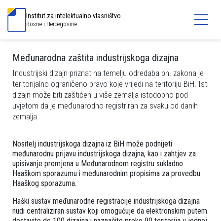
Institut za intelektualno vlasništvo
Bosne i Hercegovine
Međunarodna zaštita industrijskoga dizajna
Industrijski dizajn priznat na temelju odredaba bh. zakona je
teritorijalno ograničeno pravo koje vrijedi na teritoriju BiH. Isti
dizajn može biti zaštićen u više zemalja istodobno pod
uvjetom da je međunarodno registriran za svaku od danih
zemalja.
Nositelj industrijskoga dizajna iz BiH može podnijeti
međunarodnu prijavu industrijskoga dizajna, kao i zahtjev za
upisivanje promjena u Međunarodnom registru sukladno
Haaškom sporazumu i međunarodnim propisima za provedbu
Haaškog sporazuma.
Haški sustav međunarodne registracije industrijskoga dizajna
nudi centraliziran sustav koji omogućuje da elektronskim putem
dostavite do 100 dizajna i naznačite preko 90 teritorija u jednoj