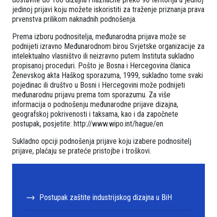
jedinoj prijavi koju možete iskoristiti za traženje priznanja prava
prvenstva prilikom naknadnih podnošenja.
Prema izboru podnositelja, međunarodna prijava može se
podnijeti izravno Međunarodnom birou Svjetske organizacije za
intelektualno vlasništvo ili neizravno putem Instituta sukladno
propisanoj proceduri. Pošto je Bosna i Hercegovina članica
Ženevskog akta Haškog sporazuma, 1999, sukladno tome svaki
pojedinac ili društvo u Bosni i Hercegovini može podnijeti
međunarodnu prijavu prema tom sporazumu. Za više
informacija o podnošenju međunarodne prijave dizajna,
geografskoj pokrivenosti i taksama, kao i da započnete
postupak, posjetite: http://www.wipo.int/hague/en
Sukladno opciji podnošenja prijave koju izabere podnositelj
prijave, plaćaju se prateće pristojbe i troškovi.
Postupak zaštite industrijskog dizajna u BiH