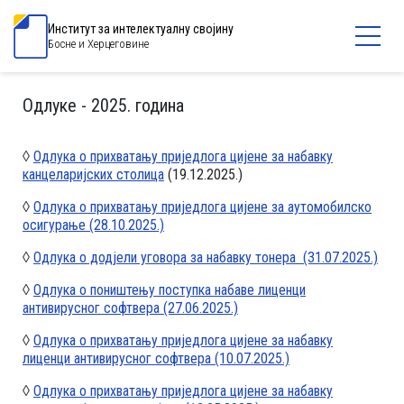
Институт за интелектуалну својину
Босне и Херцеговине
Одлуке - 2025. година
◊
Одлука о прихватању приједлога цијене за набавку
канцеларијских столица
(19.12.2025.)
◊
Одлука о прихватању приједлога цијене за аутомобилско
осигурање (28.10.2025.)
◊
Одлука о додјели уговора за набавку тонера (31.07.2025.)
◊
Одлука о поништењу поступка набаве лиценци
антивирусног софтвера (27.06.2025.)
◊
Одлука о прихватању приједлога цијене за набавку
лиценци антивирусног софтвера (10.07.2025.)
◊
Одлука о прихватању приједлога цијене за набавку