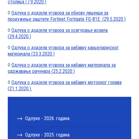
столица (7.9.2020.)
◊
Одлука о додјели уговора за обнову лиценци за
продужење заштите Fortinet Fortigate FG-81E (29.5.2020.)
◊
Одлука о додјели уговора за осигурање возила
(29.4.2020.)
◊
Одлука о додјели уговора за набавку канцеларијског
материјала (23.3.2020.)
◊
Одлука о додјели уговора за набавку материјала за
одржавање рачунара (25.2.2020.)
◊
Одлука о додјели уговора за набавку моторног горива
(21.1.2020.)
Одлуке - 2026. година
Одлуке - 2025. година