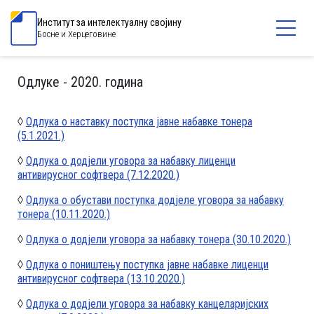
Институт за интелектуалну својину
Босне и Херцеговине
Одлуке - 2020. година
◊
Одлука о наставку поступка јавне набавке тонера
(5.1.2021.)
◊
Одлука о додјели уговора за набавку лиценци
антивирусног софтвера (7.12.2020.)
◊
Одлука о обустави поступка додјеле уговора за набавку
тонера (10.11.2020.)
◊
Одлука о додјели уговора за набавку тонера (30.10.2020.)
◊
Одлука о поништењу поступка јавне набавке лиценци
антивирусног софтвера (13.10.2020.)
◊
Одлука о додјели уговора за набавку канцеларијских