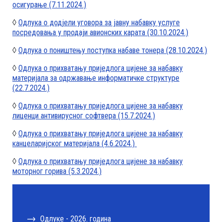
осигурање (7.11.2024.)
◊
Одлука о додјели уговора за јавну набавку услуге
посредовања у продаји авионских карата (30.10.2024.)
◊
Одлука о поништењу поступка набаве тонера (28.10.2024.)
◊
Одлука о прихватању приједлога цијене за набавку
материјала за одржавање информатичке структуре
(22.7.2024.)
◊
Одлука о прихватању приједлога цијене за набавку
лиценци антивирусног софтвера (15.7.2024.)
◊
Одлука о прихватању приједлога цијене за набавку
канцеларијског материјала (4.6.2024.)
◊
Одлука о прихватању приједлога цијене за набавку
моторног горива (5.3.2024.)
Одлуке - 2026. година