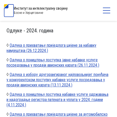
Институт за интелектуалну својину
Босне и Херцеговине
Одлуке - 2024. година
◊
Одлука о прихватању приједлога цијене за набавку
намјештаја (26.12.2024.)
◊
Одлука о поништењу поступка јавне набавке услуге
посредовања у продаји авионских карата (26.11.2024.)
◊
Одлука о избору другорангираног најповољнијег понуђача
у конкурентском поступку набавке услуге посредовања у
продаји авионских карата (13.11.2024.)
◊
Одлука о поништењу поступка набавке услуге одржавања
и надоградње регистра патената и уплата у 2024. години
(4.11.2024.)
◊
Одлука о прихватању приједлога цијене за аутомобилско