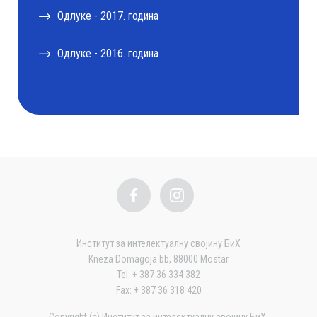
Одлуке - 2017. година
Одлуке - 2016. година
Институт за интелектуалну својину БиХ
Kneza Domagoja bb, 88000 Mostar
Tel: + 387 36 334 382
Fax: + 387 36 318 420