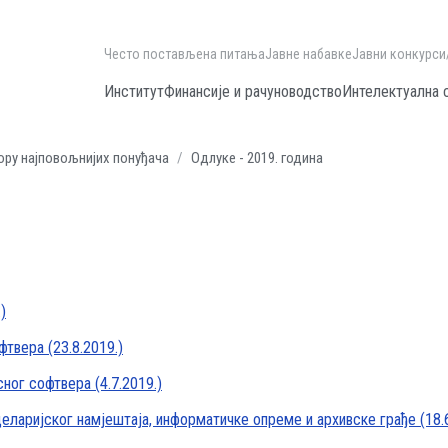
Често постављена питања
Јавне набавке
Јавни конкурси
Институт
Финансије и рачуноводство
Интелектуална 
ору најповољнијих понуђача
Одлуке - 2019. година
)
твера (23.8.2019.)
ног софтвера (4.7.2019.)
ларијског намјештаја, информатичке опреме и архивске грађе (18.6