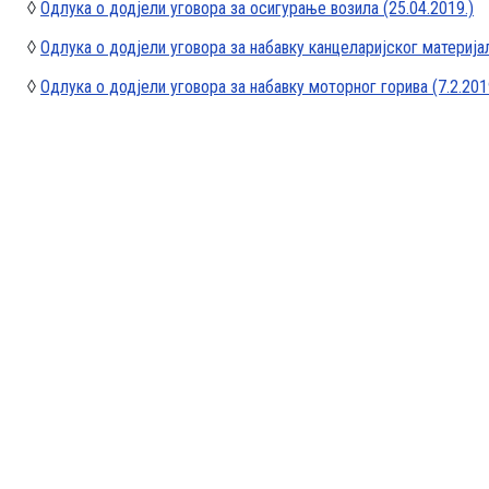
◊
Одлука о додјели уговора за осигурање возила (25.04.2019.)
◊
Одлука о додјели уговора за набавку канцеларијског материјал
◊
Одлука о додјели уговора за набавку моторног горива (7.2.201