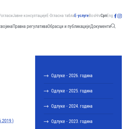
/огласи
Јавне консултације
Е-Огласна табла
Е-услуге
Bos
Hrv
Срп
Eng
својина
Правна регулатива
Обрасци и публикације
Документи
Одлуке - 2026. година
Одлуке - 2025. година
Одлуке - 2024. година
.2019.)
Одлуке - 2023. година