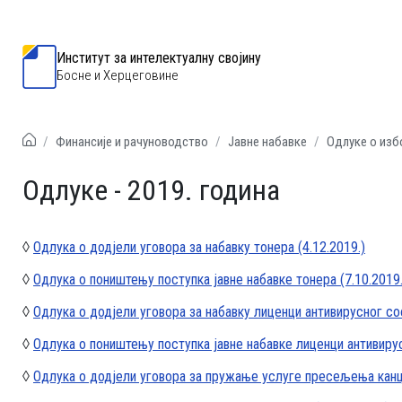
Институт за интелектуалну својину
Босне и Херцеговине
Финансије и рачуноводство
Jавне набавке
Одлуке о изб
Одлуке - 2019. година
◊
Одлука о додјели уговора за набавку тонера (4.12.2019.)
◊
Одлука о поништењу поступка јавне набавке тонера (7.10.2019.
◊
Одлука о додјели уговора за набавку лиценци антивирусног соф
◊
Одлука о поништењу поступка јавне набавке лиценци антивирус
◊
Одлука о додјели уговора за пружање услуге пресељења канце