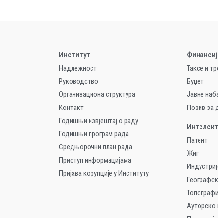
Институт
Финансиј
Надлежност
Таксе и т
Руководство
Буџет
Организациона структура
Jавне наб
Контакт
Позив за
Годишњи извјештај о раду
Интелект
Годишњи програм рада
Патент
Средњорочни план рада
Жиг
Приступ информацијама
Индустриј
Пријава корупције у Институту
Географск
Топографи
Ауторско 