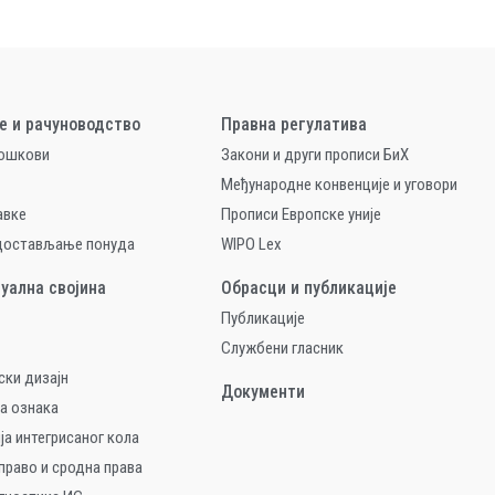
е и рачуноводство
Правна регулатива
рошкови
Закони и други прописи БиХ
Међународне конвенције и уговори
авке
Прописи Европске уније
 достављање понуда
WIPO Lex
уална својина
Обрасци и публикације
Публикације
Службени гласник
ски дизајн
Документи
а ознака
ја интегрисаног кола
право и сродна права