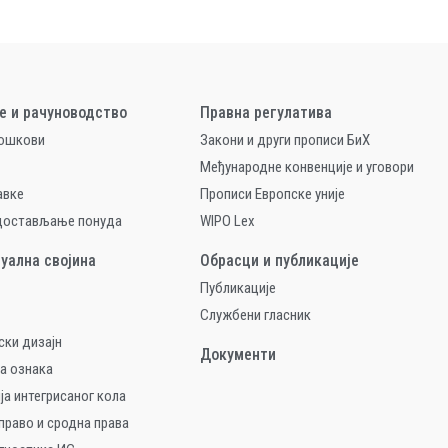
е и рачуноводство
Правна регулатива
рошкови
Закони и други прописи БиХ
Међународне конвенције и уговори
авке
Прописи Европске уније
 достављање понуда
WIPO Lex
уална својина
Обрасци и публикације
Публикације
Службени гласник
ски дизајн
Документи
а ознака
ја интегрисаног кола
право и сродна права