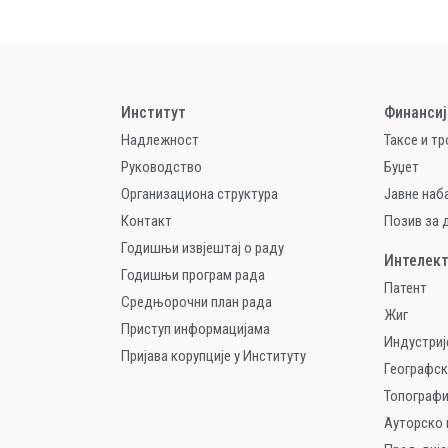
Институт
Финансиј
Надлежност
Таксе и т
Руководство
Буџет
Организациона структура
Jавне наб
Контакт
Позив за
Годишњи извјештај о раду
Интелект
Годишњи програм рада
Патент
Средњорочни план рада
Жиг
Приступ информацијама
Индустриј
Пријава корупције у Институту
Географск
Топографи
Ауторско 