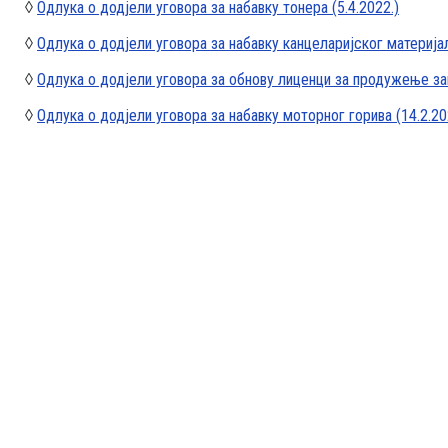
◊
Одлука о додјели уговора за набавку тонера (5.4.2022.)
◊
Одлука о додјели уговора за набавку канцеларијског материјал
◊
Одлука о додјели уговора за обнову лиценци за продужење заш
◊
Одлука о додјели уговора за набавку моторног горива (14.2.20