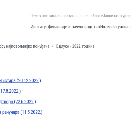
Често постављена питања
Јавне набавке
Јавни конкурси
Институт
Финансије и рачуноводство
Интелектуална 
ору најповољнијих понуђача
Одлуке - 2022. година
гистара (20.12.2022.)
17.8.2022.)
твера (22.6.2022.)
 рачунара (11.5.2022.)