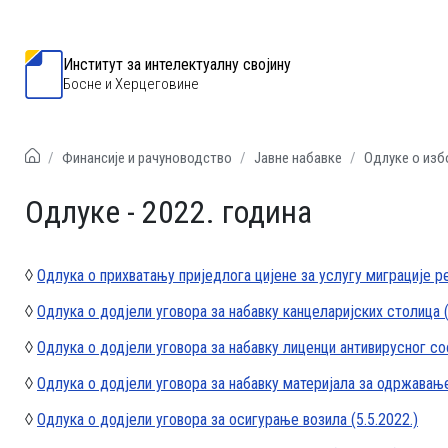
Институт за интелектуалну својину
Босне и Херцеговине
Финансије и рачуноводство
Jавне набавке
Одлуке о изб
Одлуке - 2022. година
◊
Одлука о прихватању приједлога цијене за услугу миграције ре
◊
Одлука о додјели уговора за набавку канцеларијских столица (
◊
Одлука о додјели уговора за набавку лиценци антивирусног соф
◊
Одлука о додјели уговора за набавку материјала за одржавање
◊
Одлука о додјели уговора за осигурање возила (5.5.2022.)