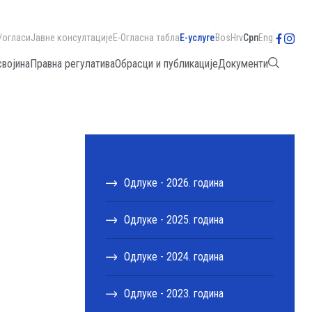
/огласи
Јавне консултације
Е-Огласна табла
Е-услуге
Bos
Hrv
Срп
Eng
својина
Правна регулатива
Обрасци и публикације
Документи
Одлуке - 2026. година
Одлуке - 2025. година
Одлуке - 2024. година
Одлуке - 2023. година