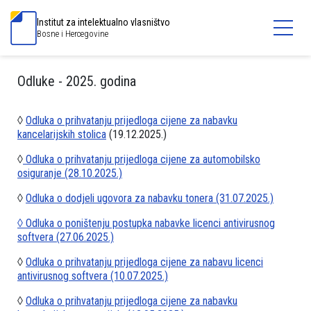
Institut za intelektualno vlasništvo
Bosne i Hercegovine
Odluke - 2025. godina
◊
Odluka o prihvatanju prijedloga cijene za nabavku
kancelarijskih stolica
(19.12.2025.)
◊
Odluka o prihvatanju prijedloga cijene za automobilsko
osiguranje (28.10.2025.)
◊
Odluka o dodjeli ugovora za nabavku tonera (31.07.2025.)
◊ Odluka o poništenju postupka nabavke licenci antivirusnog
softvera (27.06.2025.)
◊
Odluka o prihvatanju prijedloga cijene za nabavu licenci
antivirusnog softvera (10.07.2025.)
◊
Odluka o prihvatanju prijedloga cijene za nabavku