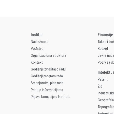
Institut
Finansije
Nadležnost
Takse i tro
Vođstvo
Budžet
Organizaciona struktura
Javne nab
Kontakt
Poziv za d
Godišnji izvještaj o radu
Intelektu
Godišnji program rada
Patent
Srednjoročni plan rada
Žig
Pristup informacijama
Industrijski
Prijava korupcije u Institutu
Geografsk
Topografija
Autorsko i