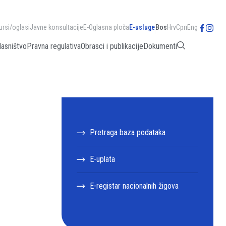
ursi/oglasi
Javne konsultacije
E-Oglasna ploča
E-usluge
Bos
Hrv
Срп
Eng
lasništvo
Pravna regulativa
Obrasci i publikacije
Dokumenti
Pretraga baza podataka
E-uplata
E-registar nacionalnih žigova