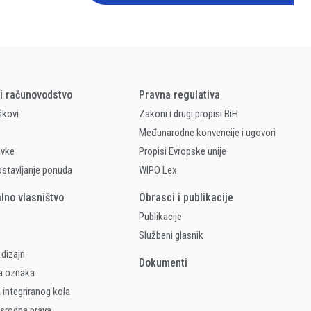
 i računovodstvo
Pravna regulativa
škovi
Zakoni i drugi propisi BiH
Međunarodne konvencije i ugovori
avke
Propisi Evropske unije
ostavljanje ponuda
WIPO Lex
alno vlasništvo
Obrasci i publikacije
Publikacije
Službeni glasnik
 dizajn
Dokumenti
a oznaka
 integriranog kola
 srodna prava