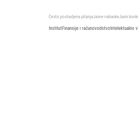
Često postavljena pitanja
Javne nabavke
Javni konk
Institut
Finansije i računovodstvo
Intelektualno v