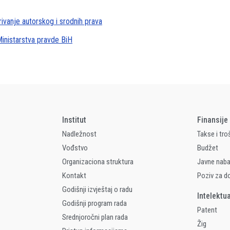
ivanje autorskog i srodnih prava
inistarstva pravde BiH
Institut
Finansije
Nadležnost
Takse i tro
Vođstvo
Budžet
Organizaciona struktura
Javne nab
Kontakt
Poziv za d
Godišnji izvještaj o radu
Intelektu
Godišnji program rada
Patent
Srednjoročni plan rada
Žig