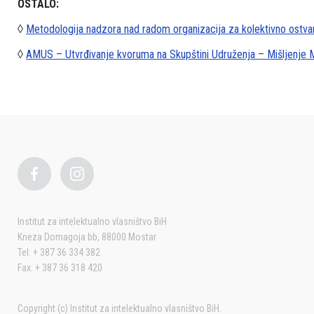
OSTALO:
◊
Metodologija nadzora nad radom organizacija za kolektivno ostvar
◊
AMUS – Utvrđivanje kvoruma na Skupštini Udruženja – Mišljenje M
Institut za intelektualno vlasništvo BiH
Kneza Domagoja bb, 88000 Mostar
Tel: + 387 36 334 382
Fax: + 387 36 318 420
Copyright (c) Institut za intelektualno vlasništvo BiH.