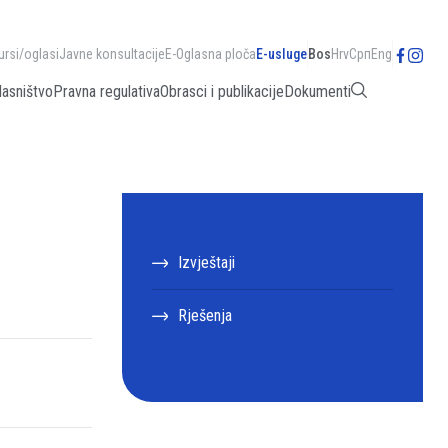
ursi/oglasi
Javne konsultacije
E-Oglasna ploča
E-usluge
Bos
Hrv
Срп
Eng
lasništvo
Pravna regulativa
Obrasci i publikacije
Dokumenti
Izvještaji
Rješenja