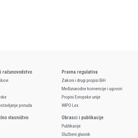
 i računovodstvo
Pravna regulativa
škovi
Zakoni i drugi propisi BiH
Međunarodne konvencije i ugovori
avke
Propisi Evropske unije
ostavljanje ponuda
WIPO Lex
alno vlasništvo
Obrasci i publikacije
Publikacije
Službeni glasnik