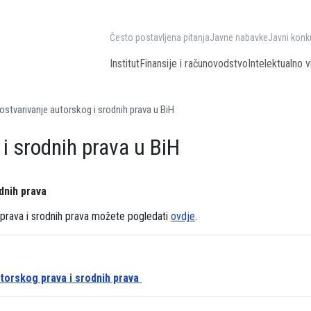
Često postavljena pitanja
Javne nabavke
Javni konk
Institut
Finansije i računovodstvo
Intelektualno v
ostvarivanje autorskog i srodnih prava u BiH
i srodnih prava u BiH
dnih prava
 prava i srodnih prava možete pogledati
ovdje
.
utorskog prava i srodnih prava