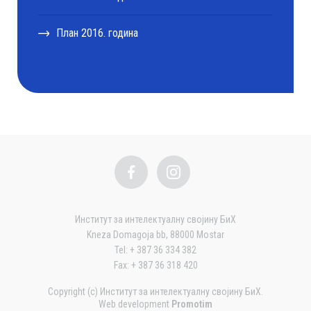
План 2016. година
Институт за интелектуалну својину БиХ
Kneza Domagoja bb, 88000 Mostar
Tel: + 387 36 334 382
Fax: + 387 36 318 420
Copyright (c) Институт за интелектуалну својину БиХ.
Web development
Promotim