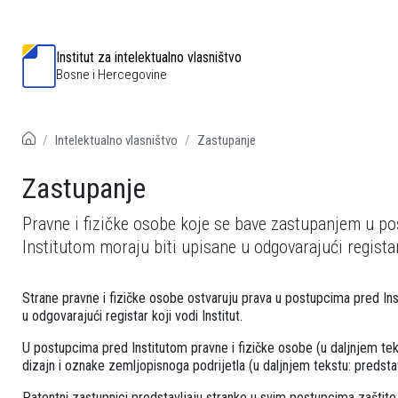
Institut za intelektualno vlasništvo
Bosne i Hercegovine
Intelektualno vlasništvo
Zastupanje
Zastupanje
Pravne i fizičke osobe koje se bave zastupanjem u po
Institutom moraju biti upisane u odgovarajući registar
Strane pravne i fizičke osobe ostvaruju prava u postupcima pred Ins
u odgovarajući registar koji vodi Institut.
U postupcima pred Institutom pravne i fizičke osobe (u daljnjem teks
dizajn i oznake zemljopisnoga podrijetla (u daljnjem tekstu: predsta
Patentni zastupnici predstavljaju stranke u svim postupcima zaštit