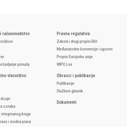
 i računovodstvo
Pravna regulativa
 troškovi
Zakoni i drugi propisi BiH
Međunarodne konvencije i ugovori
ave
Propisi Europske unije
ostavljanje ponuda
WIPO Lex
alno vlasništvo
Obrasci i publikacije
Publikacije
Službeni glasnik
 dizajn
Dokumenti
na oznaka
 integriranog kruga
ravo i srodna prava