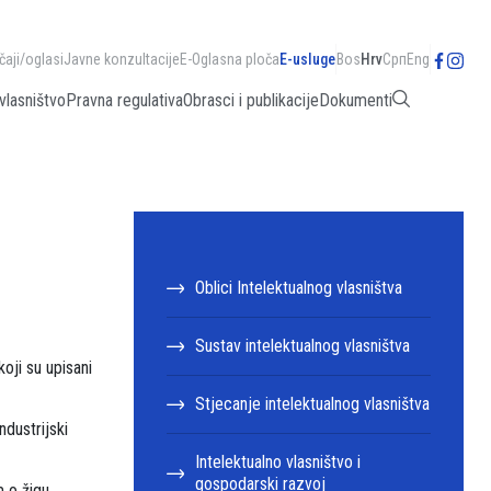
čaji/oglasi
Javne konzultacije
E-Oglasna ploča
E-usluge
Bos
Hrv
Срп
Eng
vlasništvo
Pravna regulativa
Obrasci i publikacije
Dokumenti
Oblici Intelektualnog vlasništva
Sustav intelektualnog vlasništva
oji su upisani
Stjecanje intelektualnog vlasništva
ndustrijski
Intelektualno vlasništvo i
gospodarski razvoj
 o žigu,