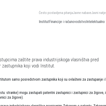
Često postavljena pitanja
Javne nabave
Javni natje
Institut
Financije i računovodstvo
Intelektualno 
stupcima zaštite prava industrijskoga vlasništva pred
 zastupnika koji vodi Institut.
titutom samo posredstvom zastupnika koji su ovlašteni za zastupanje i k
tu: stranke) mogu zastupati patentni zastupnici i zastupnici za žigove, i
vnici za žigove).
e prava industrijskoga vlasništva propisanim Zakonom o patentu, Zakonom