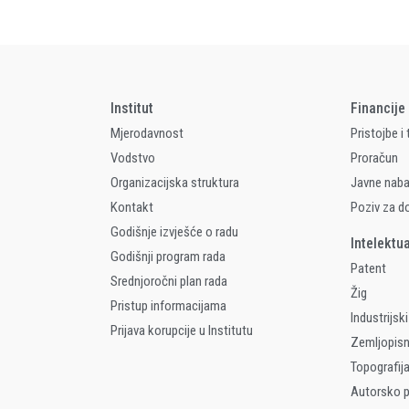
Institut
Financije
Mjerodavnost
Pristojbe i
Vodstvo
Proračun
Organizacijska struktura
Javne nab
Kontakt
Poziv za d
Godišnje izvješće o radu
Intelektu
Godišnji program rada
Patent
Srednjoročni plan rada
Žig
Pristup informacijama
Industrijski
Prijava korupcije u Institutu
Zemljopis
Topografija
Autorsko p