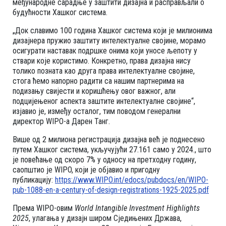
међународне сарадње у заштити дизајна и расправљали о
будућности Хашког система.
„Док славимо 100 година Хашког система који је милионима
дизајнера пружио заштиту интелектуалне својине, морамо
осигурати наставак подршке онима који уносе љепоту у
ствари које користимо. Конкретно, права дизајна нису
толико позната као друга права интелектуалне својине,
стога ћемо напорно радити са нашим партнерима на
подизању свијести и коришћењу овог важног, али
подцијењеног аспекта заштите интелектуалне својине“,
изјавио је, између осталог, тим поводом генерални
директор WIPO-а Дарен Танг.
Више од 2 милиона регистрација дизајна већ је поднесено
путем Хашког система, укључујући 27.161 само у 2024., што
је повећање од скоро 7% у односу на претходну годину,
саопштио је WIPO, који је објавио и пригодну
публикацију:
https://www.WIPO.int/edocs/pubdocs/en/WIPO-
pub-1088-en-a-century-of-design-registrations-1925-2025.pdf
Према WIPO-овим
World Intangible Investment Highlights
2025
, улагања у дизајн широм Сједињених Држава,