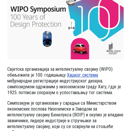
Свјетска организација за интелектуалну својину (WIPO)
обиљежила је 100. годишњицу
Хашког система
међународне регистрације индустријског дизајна,
симпозијумом одржаним у низоземском граду Хагу, гдје је
1925. потписан споразум о успостављању тог система.
Симпозијум је организован у сарадњи са Министарством
економских послова Низоземске и Заводом за
интелектуалну својину Бенелукса (BOIP) и окупио је владине
званичнике, лидере индустрије и стручњаке за
интелектуалну својину, који су се осврнули на стољеће