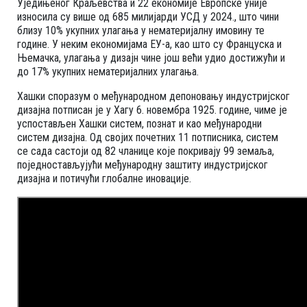
Уједињеног Краљевства и 22 економије Европске уније
износила су више од 685 милијарди УСД у 2024., што чини
близу 10% укупних улагања у нематеријалну имовину те
године. У неким економијама ЕУ-а, као што су Француска и
Њемачка, улагања у дизајн чине још већи удио достижући и
до 17% укупних нематеријалних улагања.
Хашки споразум о међународном депоновању индустријског
дизајна потписан је у Хагу 6. новембра 1925. године, чиме је
успостављен Хашки систем, познат и као међународни
систем дизајна. Од својих почетних 11 потписника, систем
се сада састоји од 82 чланице које покривају 99 земаља,
поједностављујући међународну заштиту индустријског
дизајна и потичући глобалне иновације.