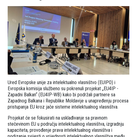
Ured Evropske unije za intelektualno vlasništvo (EUIPO) i
Evropska komisija službeno su pokrenuli projekat „EU4IP -
Zapadni Balkan“ (EU4IP-WB) kako bi podržali partnere sa
Zapadnog Balkana i Republike Moldavije u unapređenju procesa
pristupanja EU kroz jače sisteme intelektualnog vlasništva.
Projekat će se fokusirati na usklađivanje sa pravnom
stečevinom EU u području intelektualnog vlasništva, izgradnju
kapaciteta, provođenje prava intelektualnog vlasništva i
podizanje svijesti o vrijednosti intelektualnog vlasništva među