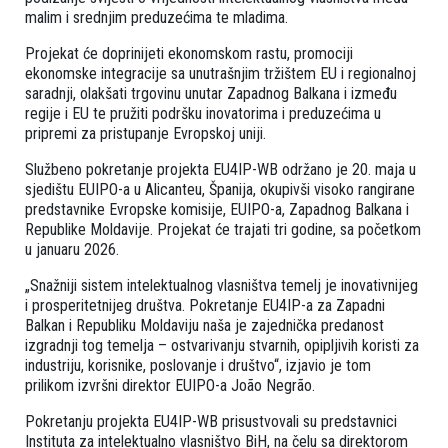
malim i srednjim preduzećima te mladima.
Projekat će doprinijeti ekonomskom rastu, promociji
ekonomske integracije sa unutrašnjim tržištem EU i regionalnoj
saradnji, olakšati trgovinu unutar Zapadnog Balkana i između
regije i EU te pružiti podršku inovatorima i preduzećima u
pripremi za pristupanje Evropskoj uniji.
Službeno pokretanje projekta EU4IP-WB održano je 20. maja u
sjedištu EUIPO-a u Alicanteu, Španija, okupivši visoko rangirane
predstavnike Evropske komisije, EUIPO-a, Zapadnog Balkana i
Republike Moldavije. Projekat će trajati tri godine, sa početkom
u januaru 2026.
„Snažniji sistem intelektualnog vlasništva temelj je inovativnijeg
i prosperitetnijeg društva. Pokretanje EU4IP-a za Zapadni
Balkan i Republiku Moldaviju naša je zajednička predanost
izgradnji tog temelja – ostvarivanju stvarnih, opipljivih koristi za
industriju, korisnike, poslovanje i društvo“, izjavio je tom
prilikom izvršni direktor EUIPO-a João Negrão.
Pokretanju projekta EU4IP-WB prisustvovali su predstavnici
Instituta za intelektualno vlasništvo BiH, na čelu sa direktorom