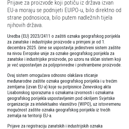
Prijave za proizvode koji potiču iz država izvan
EU-a moraju se podnijeti EUIPO-u, bilo direktno od
strane podnosioca, bilo putem nadležnih tijela
njihovih država.
Uredba (EU) 2023/2411 o zaštiti oznaka geografskog porijekla
za zanatske i industrijske proizvode u primjeni je od 1.
decembra 2025. čime se uspostavlja jedinstveni sistem zaštite
na nivou Evropske unije za oznake geografskog porijekla za
zanatske i industrijske proizvode, po uzoru na sličan sistem koji
je već uspostavljen za poljoprivredne i prehrambene proizvode.
Ovaj sistem omogućava odnosno olakšava sticanje
međunarodne zaštite oznaka geografskog porijekla i u trećim
zemljama (izvan EU-a) koje su potpisnice Ženevskog akta
Lisabonskog sporazuma o oznakama izvornosti i oznakama
geografskog porijekla uspostavljenim pod okriljem Svjetske
organizacije za intelektualno vlasništvo (WIPO), uz istovremenu
mogućnost zaštite oznaka geografskog porijekla iz trećih
zemalja na teritoriji EU-a.
Prijave za registraciju zanatskih i industrijskih oznaka