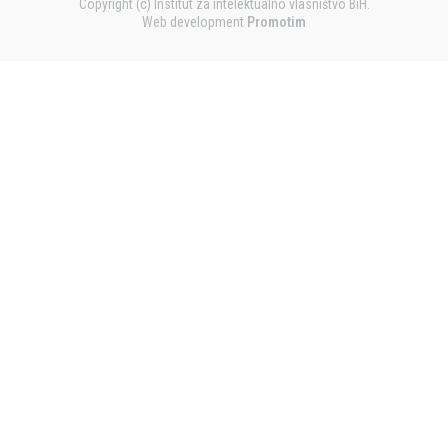
Copyright (c) Institut za intelektualno vlasništvo BiH.
Web development
Promotim