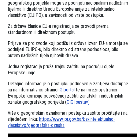
geografskog porijekla mogu se podnijeti nacionalnim nadležnim
tijelima ili direktno Uredu Evropske unije za intelektualno
vlasništvo (EUIPO), u zavisnosti od vrste postupka.
Za države članice EU-a registracija se provodi prema
standardnom ili direktnom postupku.
Prijave za proizvode koji potiču iz država izvan EU-a moraju se
podnijeti EUIPO-u, bilo direktno od strane podnosioca, bilo
putem nadležnih tijela njihovih država.
Jedna registracija pruža trajnu zaštitu na području cijele
Evropske unije.
Detaljne informacije o postupku podnošenja zahtjeva dostupne
su na informativnoj stranici
GIportal
te na mrežnoj stranici
Evropske komisije posvećenoj zaštiti zanatskih i industrijskih
oznaka geografskog porijekla (
CIGI sustav)
.
Više o geografskim oznakama i postupku zaštite pročitajte i na
sljedećem linku:
https://www.ipr.gov.ba/bs/intelektualno-
vlasnistvo/geografska-oznaka