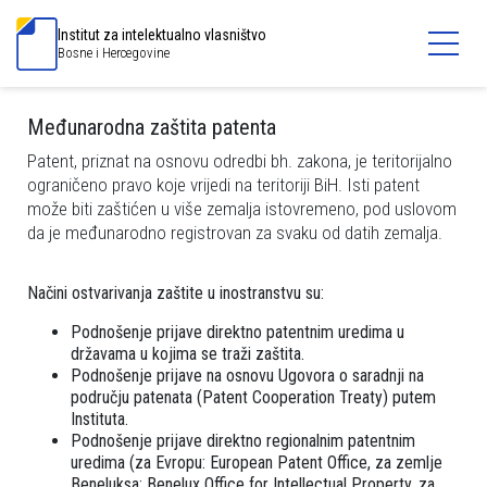
Institut za intelektualno vlasništvo
Bosne i Hercegovine
Međunarodna zaštita patenta
Patent, priznat na osnovu odredbi bh. zakona, je teritorijalno
ograničeno pravo koje vrijedi na teritoriji BiH. Isti patent
može biti zaštićen u više zemalja istovremeno, pod uslovom
da je međunarodno registrovan za svaku od datih zemalja.
Načini ostvarivanja zaštite u inostranstvu su:
Podnošenje prijave direktno patentnim uredima u
državama u kojima se traži zaštita.
Podnošenje prijave na osnovu Ugovora o saradnji na
području patenata (Patent Cooperation Treaty) putem
Instituta.
Podnošenje prijave direktno regionalnim patentnim
uredima (za Evropu: European Patent Office, za zemlje
Beneluksa: Benelux Office for Intellectual Property, za