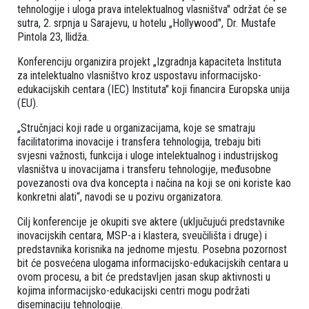
tehnologije i uloga prava intelektualnog vlasništva" održat će se
sutra, 2. srpnja u Sarajevu, u hotelu „Hollywood", Dr. Mustafe
Pintola 23, llidža.
Konferenciju organizira projekt „Izgradnja kapaciteta Instituta
za intelektualno vlasništvo kroz uspostavu informacijsko-
edukacijskih centara (IEC) Instituta" koji financira Europska unija
(EU).
„Stručnjaci koji rade u organizacijama, koje se smatraju
facilitatorima inovacije i transfera tehnologija, trebaju biti
svjesni važnosti, funkcija i uloge intelektualnog i industrijskog
vlasništva u inovacijama i transferu tehnologije, međusobne
povezanosti ova dva koncepta i načina na koji se oni koriste kao
konkretni alati“, navodi se u pozivu organizatora.
Cilj konferencije je okupiti sve aktere (uključujući predstavnike
inovacijskih centara, MSP-a i klastera, sveučilišta i druge) i
predstavnika korisnika na jednome mjestu. Posebna pozornost
bit će posvećena ulogama informacijsko-edukacijskih centara u
ovom procesu, a bit će predstavljen jasan skup aktivnosti u
kojima informacijsko-edukacijski centri mogu podržati
diseminaciju tehnologije.