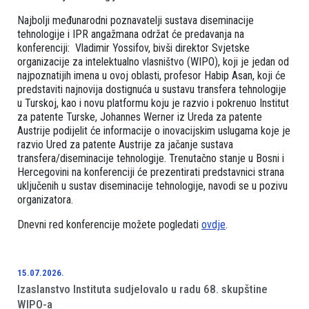
Najbolji međunarodni poznavatelji sustava diseminacije
tehnologije i IPR angažmana održat će predavanja na
konferenciji: Vladimir Yossifov, bivši direktor Svjetske
organizacije za intelektualno vlasništvo (WIPO), koji je jedan od
najpoznatijih imena u ovoj oblasti, profesor Habip Asan, koji će
predstaviti najnovija dostignuća u sustavu transfera tehnologije
u Turskoj, kao i novu platformu koju je razvio i pokrenuo Institut
za patente Turske, Johannes Werner iz Ureda za patente
Austrije podijelit će informacije o inovacijskim uslugama koje je
razvio Ured za patente Austrije za jačanje sustava
transfera/diseminacije tehnologije. Trenutačno stanje u Bosni i
Hercegovini na konferenciji će prezentirati predstavnici strana
uključenih u sustav diseminacije tehnologije, navodi se u pozivu
organizatora.
Dnevni red konferencije možete pogledati
ovdje
.
15.07.2026.
Izaslanstvo Instituta sudjelovalo u radu 68. skupštine
WIPO-a