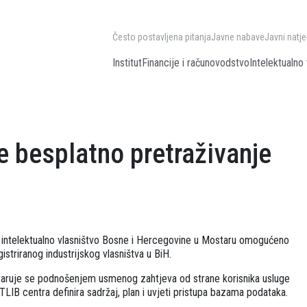
Često postavljena pitanja
Javne nabave
Javni natje
Institut
Financije i računovodstvo
Intelektualno 
e besplatno pretraživanje
a intelektualno vlasništvo Bosne i Hercegovine u Mostaru omogućeno
striranog industrijskog vlasništva u BiH.
aruje se podnošenjem usmenog zahtjeva od strane korisnika usluge
IB centra definira sadržaj, plan i uvjeti pristupa bazama podataka.