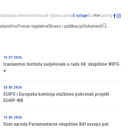
čaji/oglasi
Javne konzultacije
E-Oglasna ploča
E-usluge
Bos
Hrv
Срп
Eng
vlasništvo
Pravna regulativa
Obrasci i publikacije
Dokumenti
15.07.2026.
Izaslanstvo Instituta sudjelovalo u radu 68. skupštine WIPO-
a
20.05.2026.
EUIPO i Europska komisija službeno pokrenuli projekt
EU4IP-WB
15.05.2026.
Dom naroda Parlamentarne skupštine BiH usvojio pet