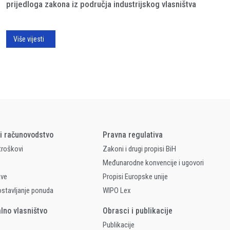
prijedloga zakona iz područja industrijskog vlasništva
Više vijesti
 i računovodstvo
Pravna regulativa
 troškovi
Zakoni i drugi propisi BiH
Međunarodne konvencije i ugovori
ave
Propisi Europske unije
ostavljanje ponuda
WIPO Lex
alno vlasništvo
Obrasci i publikacije
Publikacije