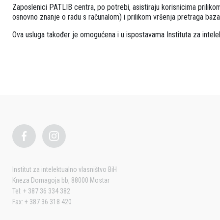
Zaposlenici PATLIB centra, po potrebi, asistiraju korisnicima prilik
osnovno znanje o radu s računalom) i prilikom vršenja pretraga baz
Ova usluga također je omogućena i u ispostavama Instituta za intelek
Institut za intelektualno vlasništvo BiH
Kneza Domagoja bb, 88000 Mostar
Tel: + 387 36 334 382
Fax: + 387 36 318 420