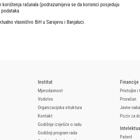
om korištenja računala (podrazumijeva se da korisnici posjeduju
a podataka.
tualno vlasništvo BiH u Sarajevu i Banjaluci.
Institut
Financije
Mjerodavnost
Pristojbe i
Vodstvo
Proračun
Organizacijska struktura
Javne nab
Kontakt
Poziv za d
Godišnje izvješće o radu
Intelektu
Godišnji program rada
Patent