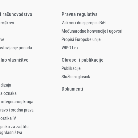
 i računovodstvo
Pravna regulativa
 troškovi
Zakoni i drugi propisi BiH
Međunarodne konvencije i ugovori
ave
Propisi Europske unije
ostavljanje ponuda
WIPO Lex
alno vlasništvo
Obrasci i publikacije
Publikacije
Službeni glasnik
 dizajn
Dokumenti
na oznaka
 integriranog kruga
ravo i srodna prava
nostika IV
upnika za zaštitu
og vlasništva