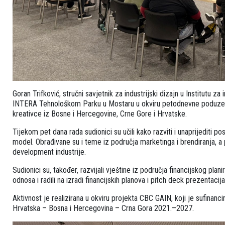
Goran Trifković, stručni savjetnik za industrijski dizajn u Institutu 
INTERA Tehnološkom Parku u Mostaru u okviru petodnevne poduzetni
kreativce iz Bosne i Hercegovine, Crne Gore i Hrvatske.
Tijekom pet dana rada sudionici su učili kako razviti i unaprijediti po
model. Obrađivane su i teme iz područja marketinga i brendiranja, a
development industrije.
Sudionici su, također, razvijali vještine iz područja financijskog plan
odnosa i radili na izradi financijskih planova i pitch deck prezentacija
Aktivnost je realizirana u okviru projekta CBC GAIN, koji je sufinan
Hrvatska – Bosna i Hercegovina – Crna Gora 2021.–2027.