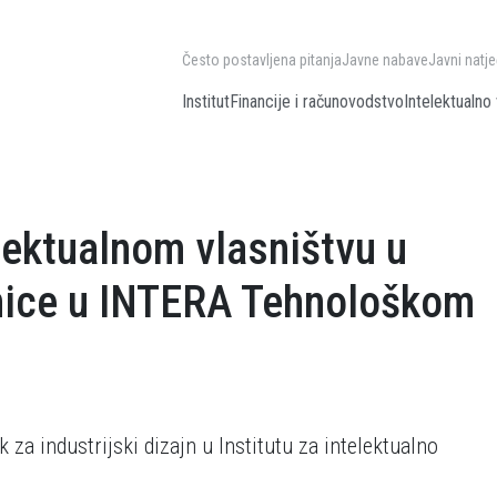
Često postavljena pitanja
Javne nabave
Javni natje
Institut
Financije i računovodstvo
Intelektualno 
lektualnom vlasništvu u
onice u INTERA Tehnološkom
 za industrijski dizajn u Institutu za intelektualno