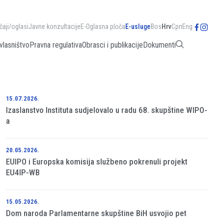
čaji/oglasi
Javne konzultacije
E-Oglasna ploča
E-usluge
Bos
Hrv
Срп
Eng
vlasništvo
Pravna regulativa
Obrasci i publikacije
Dokumenti
15.07.2026.
Izaslanstvo Instituta sudjelovalo u radu 68. skupštine WIPO-
a
20.05.2026.
EUIPO i Europska komisija službeno pokrenuli projekt
EU4IP-WB
15.05.2026.
Dom naroda Parlamentarne skupštine BiH usvojio pet