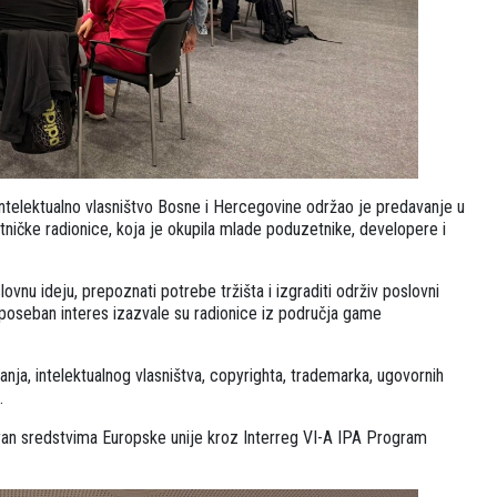
za intelektualno vlasništvo Bosne i Hercegovine održao je predavanje u
čke radionice, koja je okupila mlade poduzetnike, developere i
slovnu ideju, prepoznati potrebe tržišta i izgraditi održiv poslovni
 poseban interes izazvale su radionice iz područja game
iranja, intelektualnog vlasništva, copyrighta, trademarka, ugovornih
.
ciran sredstvima Europske unije kroz Interreg VI-A IPA Program