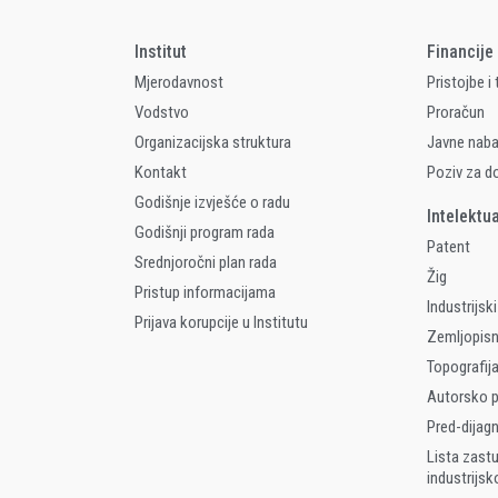
Institut
Financije
Mjerodavnost
Pristojbe i
Vodstvo
Proračun
Organizacijska struktura
Javne nab
Kontakt
Poziv za d
Godišnje izvješće o radu
Intelektu
Godišnji program rada
Patent
Srednjoročni plan rada
Žig
Pristup informacijama
Industrijski
Prijava korupcije u Institutu
Zemljopis
Topografija
Autorsko p
Pred-dijag
Lista zast
industrijsk