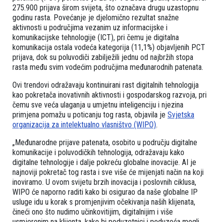
275.900 prijava širom svijeta, što označava drugu uzastopnu
godinu rasta. Povećanje je djelomično rezultat snažne
aktivnosti u područjima vezanim uz informacijske i
komunikacijske tehnologije (ICT), pri čemu je digitalna
komunikacija ostala vodeća kategorija (11,1%) objavljenih PCT
prijava, dok su poluvodiči zabilježili jednu od najbržih stopa
rasta među svim vodećim područjima međunarodnih patenata.
Ovi trendovi odražavaju kontinuirani rast digitalnih tehnologija
kao pokretača inovativnih aktivnosti i gospodarskog razvoja, pri
čemu sve veća ulaganja u umjetnu inteligenciju i njezina
primjena pomažu u poticanju tog rasta, objavila je
Svjetska
organizacija za intelektualno vlasništvo (WIPO)
.
„Međunarodne prijave patenata, osobito u području digitalne
komunikacije i poluvodičkih tehnologija, odražavaju kako
digitalne tehnologije i dalje pokreću globalne inovacije. AI je
najnoviji pokretač tog rasta i sve više će mijenjati način na koji
inoviramo. U ovom svijetu brzih inovacija i poslovnih ciklusa,
WIPO će naporno raditi kako bi osigurao da naše globalne IP
usluge idu u korak s promjenjivim očekivanja naših klijenata,
čineći ono što nudimo učinkovitijim, digitalnijim i više
usmjerenim na klijenta, kako bi poduzetnici i poduzeća mogli