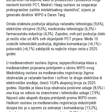
nastaviti koristiti PCT, Madrid i Haag sustave za osiguranje
prekogranične zaštite intelektualnog vlasništva“, izjavio je
generalni direktor WIPO-a Daren Tang.
Ostala istaknuta područja uključuju računalnu tehnologiju (9,6%),
električne strojeve (9,0%), medicinsku tehnologiju (6,3%) i
farmaceutsku industriju (4,3%). Zajedno, ovih pet područja činilo
je nešto više od 40% svih objavljenih PCT prijava. Među 10
vodećih tehnoloških područja, digitalna komunikacija (+6,1%) i
poluvodiči (+6,1%) zabilježili su najbrže stope rasta u 2025.
godini.
U međunarodnom sustavu žigova, najspecificiranija klasa u
međunarodnim prijavama primljenim u okviru WIPO-ovog
Madridskog sustava za međunarodnu registraciju žigova
obuhvaćala je računalni hardver i softver te druge električne ili
elektroničke uređaje, čineći 10,8% ukupnog broja za 2025.
godinu. Slijedila je klasa koja obuhvaća poslovne usluge (8,5%) i
ona koja se odnosi na znanstvene i tehnološke usluge (7,9%).
Najveći udio ukupnih dizajna primljenih prema WIPO-ovom
Haškom sustavu za međunarodnu registraciju industrijskih
dizajna bio je u opremi za snimanje i komunikaciju (13,2%),