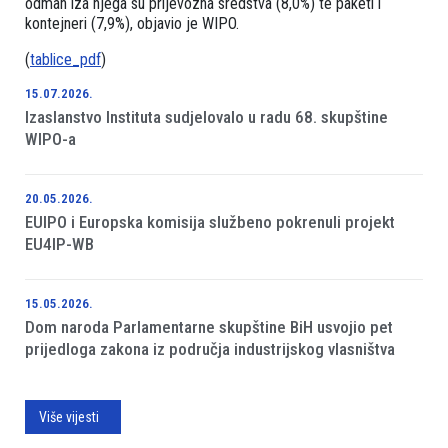
odmah iza njega su prijevozna sredstva (8,0%) te paketi i
kontejneri (7,9%), objavio je WIPO.
(
tablice_pdf
)
15.07.2026.
Izaslanstvo Instituta sudjelovalo u radu 68. skupštine
WIPO-a
20.05.2026.
EUIPO i Europska komisija službeno pokrenuli projekt
EU4IP-WB
15.05.2026.
Dom naroda Parlamentarne skupštine BiH usvojio pet
prijedloga zakona iz područja industrijskog vlasništva
Više vijesti