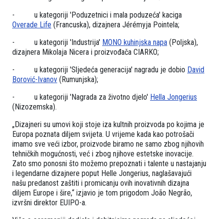
- u kategoriji 'Poduzetnici i mala poduzeća' kaciga
Overade Life
(Francuska), dizajnera Jérémyja Pointela;
- u kategoriji 'Industrija'
MONO kuhinjska napa
(Poljska),
dizajnera Mikolaja Nicera i proizvođača CIARKO;
- u kategoriji 'Sljedeća generacija' nagradu je dobio
David
Borović-Ivanov
(Rumunjska);
- u kategoriji 'Nagrada za životno djelo'
Hella Jongerius
(Nizozemska).
„Dizajneri su umovi koji stoje iza kultnih proizvoda po kojima je
Europa poznata diljem svijeta. U vrijeme kada kao potrošači
imamo sve veći izbor, proizvode biramo ne samo zbog njihovih
tehničkih mogućnosti, već i zbog njihove estetske inovacije.
Zato smo ponosni što možemo prepoznati i talente u nastajanju
i legendarne dizajnere poput Helle Jongerius, naglašavajući
našu predanost zaštiti i promicanju ovih inovativnih dizajna
diljem Europe i šire,“ izjavio je tom prigodom João Negrão,
izvršni direktor EUIPO-a.