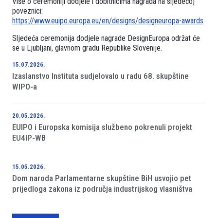
Više o ceremoniji dodjele i dobitnicima nagrada na sljedećoj
poveznici:
https://www.euipo.europa.eu/en/designs/designeuropa-awards
Sljedeća ceremonija dodjele nagrade DesignEuropa održat će
se u Ljubljani, glavnom gradu Republike Slovenije.
15.07.2026.
Izaslanstvo Instituta sudjelovalo u radu 68. skupštine
WIPO-a
20.05.2026.
EUIPO i Europska komisija službeno pokrenuli projekt
EU4IP-WB
15.05.2026.
Dom naroda Parlamentarne skupštine BiH usvojio pet
prijedloga zakona iz područja industrijskog vlasništva