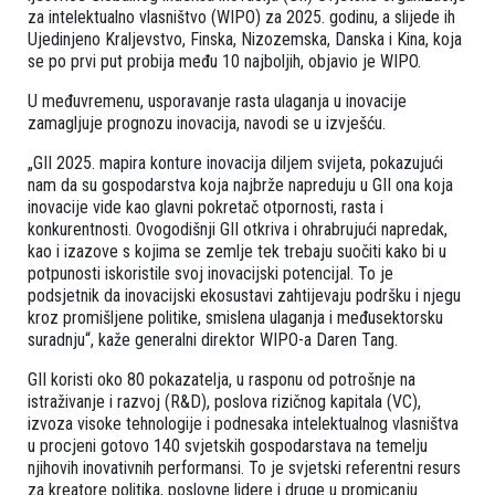
za intelektualno vlasništvo (WIPO) za 2025. godinu, a slijede ih
Ujedinjeno Kraljevstvo, Finska, Nizozemska, Danska i Kina, koja
se po prvi put probija među 10 najboljih, objavio je WIPO.
U međuvremenu, usporavanje rasta ulaganja u inovacije
zamagljuje prognozu inovacija, navodi se u izvješću.
„GII 2025. mapira konture inovacija diljem svijeta, pokazujući
nam da su gospodarstva koja najbrže napreduju u GII ona koja
inovacije vide kao glavni pokretač otpornosti, rasta i
konkurentnosti. Ovogodišnji GII otkriva i ohrabrujući napredak,
kao i izazove s kojima se zemlje tek trebaju suočiti kako bi u
potpunosti iskoristile svoj inovacijski potencijal. To je
podsjetnik da inovacijski ekosustavi zahtijevaju podršku i njegu
kroz promišljene politike, smislena ulaganja i međusektorsku
suradnju“, kaže generalni direktor WIPO-a Daren Tang.
GII koristi oko 80 pokazatelja, u rasponu od potrošnje na
istraživanje i razvoj (R&D), poslova rizičnog kapitala (VC),
izvoza visoke tehnologije i podnesaka intelektualnog vlasništva
u procjeni gotovo 140 svjetskih gospodarstava na temelju
njihovih inovativnih performansi. To je svjetski referentni resurs
za kreatore politika, poslovne lidere i druge u promicanju